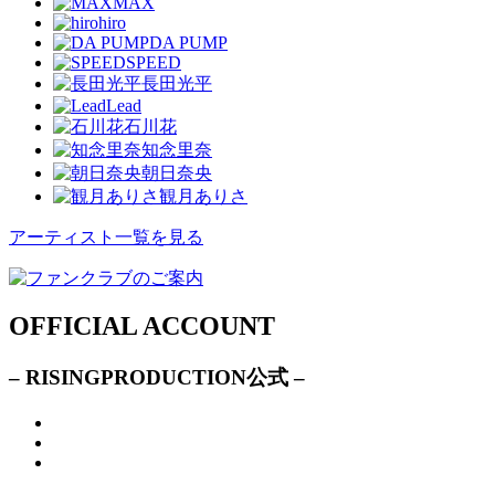
MAX
hiro
DA PUMP
SPEED
長田光平
Lead
石川花
知念里奈
朝日奈央
観月ありさ
アーティスト一覧を見る
OFFICIAL ACCOUNT
– RISINGPRODUCTION公式 –