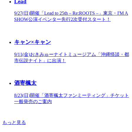
Lead
9/27(日)開催「Lead to 25th – Re:ROOTS –」東京・I'M A
SHOW公演イベンター先行2次受付スタート！
キャン×キャン
9/11(金)おきみゅーナイトミュージアム「沖縄怪談・都
市伝説ナイト」に出演！
酒寄楓太
8/23(日)開催「酒寄楓太ファンミーティング」チケット
一般発売のご案内
もっと見る