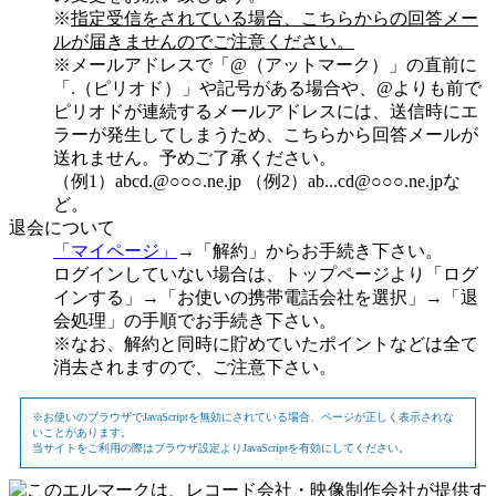
※
指定受信をされている場合、こちらからの回答メー
ルが届きませんのでご注意ください。
※メールアドレスで「@（アットマーク）」の直前に
「.（ピリオド）」や記号がある場合や、@よりも前で
ピリオドが連続するメールアドレスには、送信時にエ
ラーが発生してしまうため、こちらから回答メールが
送れません。予めご了承ください。
（例1）abcd.@○○○.ne.jp （例2）ab...cd@○○○.ne.jpな
ど。
退会について
「マイページ」
→「解約」からお手続き下さい。
ログインしていない場合は、トップページより「ログ
インする」→「お使いの携帯電話会社を選択」→「退
会処理」の手順でお手続き下さい。
※なお、解約と同時に貯めていたポイントなどは全て
消去されますので、ご注意下さい。
※お使いのブラウザでJavaScriptを無効にされている場合、ページが正しく表示されな
いことがあります。
当サイトをご利用の際はブラウザ設定よりJavaScriptを有効にしてください。