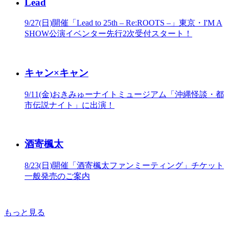
Lead
9/27(日)開催「Lead to 25th – Re:ROOTS –」東京・I'M A
SHOW公演イベンター先行2次受付スタート！
キャン×キャン
9/11(金)おきみゅーナイトミュージアム「沖縄怪談・都
市伝説ナイト」に出演！
酒寄楓太
8/23(日)開催「酒寄楓太ファンミーティング」チケット
一般発売のご案内
もっと見る