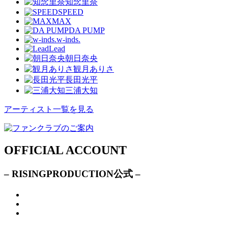
知念里奈
SPEED
MAX
DA PUMP
w-inds.
Lead
朝日奈央
観月ありさ
長田光平
三浦大知
アーティスト一覧を見る
OFFICIAL ACCOUNT
– RISINGPRODUCTION公式 –