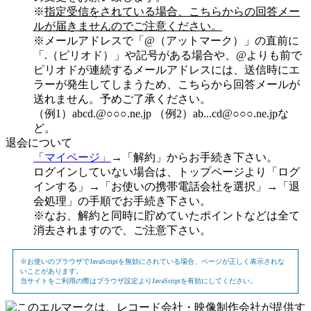
※
指定受信をされている場合、こちらからの回答メー
ルが届きませんのでご注意ください。
※メールアドレスで「@（アットマーク）」の直前に
「.（ピリオド）」や記号がある場合や、@よりも前で
ピリオドが連続するメールアドレスには、送信時にエ
ラーが発生してしまうため、こちらから回答メールが
送れません。予めご了承ください。
（例1）abcd.@○○○.ne.jp （例2）ab...cd@○○○.ne.jpな
ど。
退会について
「マイページ」
→「解約」からお手続き下さい。
ログインしていない場合は、トップページより「ログ
インする」→「お使いの携帯電話会社を選択」→「退
会処理」の手順でお手続き下さい。
※なお、解約と同時に貯めていたポイントなどは全て
消去されますので、ご注意下さい。
※お使いのブラウザでJavaScriptを無効にされている場合、ページが正しく表示されな
いことがあります。
当サイトをご利用の際はブラウザ設定よりJavaScriptを有効にしてください。