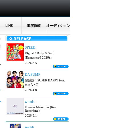
LINK
出演依頼
オーディション
N
SPEED
Digital「Body & Soul
(Remastered 2026)」
2026.8.5
DA PUMP
超超超！SUPER HAPPY feat.
m.c.A・T
2026.4.8
w-inds.
Forever Memories (Re-
Recording)
2026.3.14
w-inds.