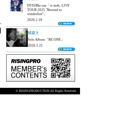
DVD/Blu-ray「w-inds. LIVE
TOUR 2025 "Rewind to
winderlust"」
2026.2.18
橘慶太
Solo Album「RE:ONE」
2026.1.21
© RISINGPRODUCTION All Rights Reserved.