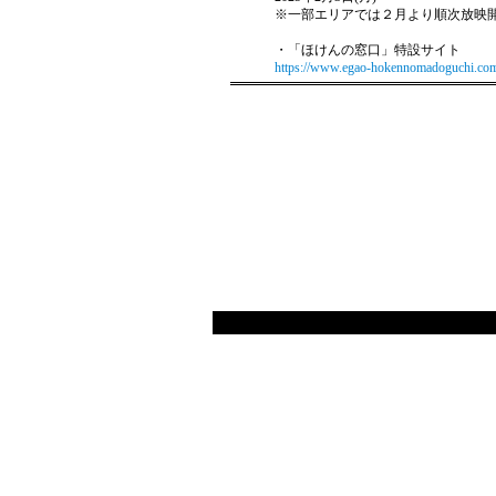
※一部エリアでは２月より順次放映
・「ほけんの窓口」特設サイト
https://www.egao-hokennomadoguchi.co