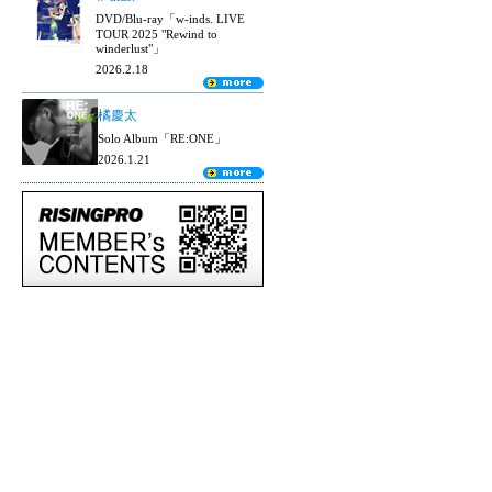
DVD/Blu-ray「w-inds. LIVE
TOUR 2025 "Rewind to
winderlust"」
2026.2.18
橘慶太
Solo Album「RE:ONE」
2026.1.21