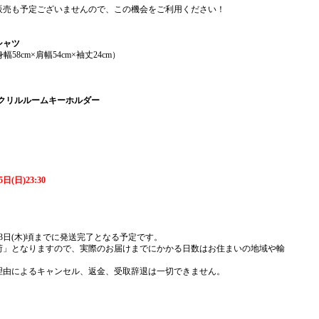
販売も予定ございませんので、この機会をご利用ください！
Tシャツ
58cm×肩幅54cm×袖丈24cm）
y」アクリルルームキーホルダー
日(日)23:30
3日(木)頃までに発送完了となる予定です。
荷」となりますので、実際のお届けまでにかかる日数はお住まいの地域や輸
理由によるキャンセル、返金、受取辞退は一切できません。