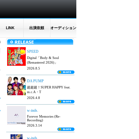
LINK
出演依頼
オーディション
N
SPEED
Digital「Body & Soul
(Remastered 2026)」
2026.8.5
DA PUMP
超超超！SUPER HAPPY feat.
m.c.A・T
2026.4.8
w-inds.
Forever Memories (Re-
Recording)
2026.3.14
w-inds.