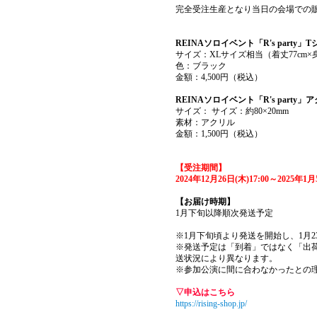
完全受注生産となり当日の会場での
REINAソロイベント「R's party」
サイズ：XLサイズ相当（着丈77cm×身幅
色：ブラック
金額：4,500円（税込）
REINAソロイベント「R's part
サイズ： サイズ：約80×20mm
素材：アクリル
金額：1,500円（税込）
【受注期間】
2024年12月26日(木)17:00～2025年1月5
【お届け時期】
1月下旬以降順次発送予定
※1月下旬頃より発送を開始し、1月2
※発送予定は「到着」ではなく「出
送状況により異なります。
※参加公演に間に合わなかったとの
▽申込はこちら
https://rising-shop.jp/