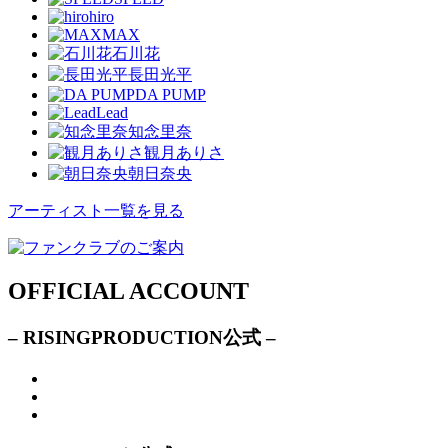
hiro
MAX
石川花
長田光平
DA PUMP
Lead
知念里奈
観月ありさ
朝日奈央
アーティスト一覧を見る
OFFICIAL ACCOUNT
– RISINGPRODUCTION公式 –