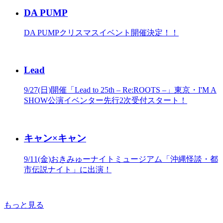
DA PUMP
DA PUMPクリスマスイベント開催決定！！
Lead
9/27(日)開催「Lead to 25th – Re:ROOTS –」東京・I'M A
SHOW公演イベンター先行2次受付スタート！
キャン×キャン
9/11(金)おきみゅーナイトミュージアム「沖縄怪談・都
市伝説ナイト」に出演！
もっと見る