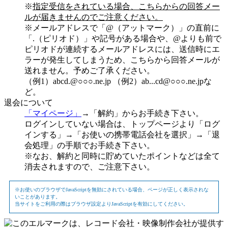
※
指定受信をされている場合、こちらからの回答メー
ルが届きませんのでご注意ください。
※メールアドレスで「@（アットマーク）」の直前に
「.（ピリオド）」や記号がある場合や、@よりも前で
ピリオドが連続するメールアドレスには、送信時にエ
ラーが発生してしまうため、こちらから回答メールが
送れません。予めご了承ください。
（例1）abcd.@○○○.ne.jp （例2）ab...cd@○○○.ne.jpな
ど。
退会について
「マイページ」
→「解約」からお手続き下さい。
ログインしていない場合は、トップページより「ログ
インする」→「お使いの携帯電話会社を選択」→「退
会処理」の手順でお手続き下さい。
※なお、解約と同時に貯めていたポイントなどは全て
消去されますので、ご注意下さい。
※お使いのブラウザでJavaScriptを無効にされている場合、ページが正しく表示されな
いことがあります。
当サイトをご利用の際はブラウザ設定よりJavaScriptを有効にしてください。