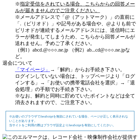
※
指定受信をされている場合、こちらからの回答メー
ルが届きませんのでご注意ください。
※メールアドレスで「@（アットマーク）」の直前に
「.（ピリオド）」や記号がある場合や、@よりも前で
ピリオドが連続するメールアドレスには、送信時にエ
ラーが発生してしまうため、こちらから回答メールが
送れません。予めご了承ください。
（例1）abcd.@○○○.ne.jp （例2）ab...cd@○○○.ne.jpな
ど。
退会について
「マイページ」
→「解約」からお手続き下さい。
ログインしていない場合は、トップページより「ログ
インする」→「お使いの携帯電話会社を選択」→「退
会処理」の手順でお手続き下さい。
※なお、解約と同時に貯めていたポイントなどは全て
消去されますので、ご注意下さい。
※お使いのブラウザでJavaScriptを無効にされている場合、ページが正しく表示されな
いことがあります。
当サイトをご利用の際はブラウザ設定よりJavaScriptを有効にしてください。