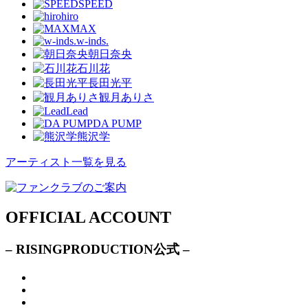
SPEED
hiro
MAX
w-inds.
朝日奈央
石川花
長田光平
観月ありさ
Lead
DA PUMP
熊沢学
アーティスト一覧を見る
OFFICIAL ACCOUNT
– RISINGPRODUCTION公式 –