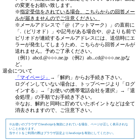
の変更をお願い致します。
※
指定受信をされている場合、こちらからの回答メー
ルが届きませんのでご注意ください。
※メールアドレスで「@（アットマーク）」の直前に
「.（ピリオド）」や記号がある場合や、@よりも前で
ピリオドが連続するメールアドレスには、送信時にエ
ラーが発生してしまうため、こちらから回答メールが
送れません。予めご了承ください。
（例1）abcd.@○○○.ne.jp （例2）ab...cd@○○○.ne.jpな
ど。
退会について
「マイページ」
→「解約」からお手続き下さい。
ログインしていない場合は、トップページより「ログ
インする」→「お使いの携帯電話会社を選択」→「退
会処理」の手順でお手続き下さい。
※なお、解約と同時に貯めていたポイントなどは全て
消去されますので、ご注意下さい。
※お使いのブラウザでJavaScriptを無効にされている場合、ページが正しく表示されな
いことがあります。
当サイトをご利用の際はブラウザ設定よりJavaScriptを有効にしてください。