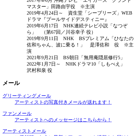
2017年4-6月 沖縄テレビ「エイカーズ グランド
マスター」田路由宇役 ※主演
2019年4月24日～ 資生堂「シーブリーズ」WEB
ドラマ『プールサイドデスティニー』
2019年6月17日 NHK連続テレビ小説「なつぞ
ら」 （第67回／川谷幸子 役）
2019年9月11日 NHK BSプレミアム「ひなたの
佐和ちゃん、波に乗る！」 是澤佐和 役 ※主
演
2021年9月21日 BS朝日「無用庵隠居修行5」
2022年1月7日～ NHKドラマ10「しもべえ」
沢村和泉 役
メール
グリーティングメール
アーティストの写真付きメールが送れます！
ファンメール
アーティストへのメッセージはこちらから！
アーティストメール