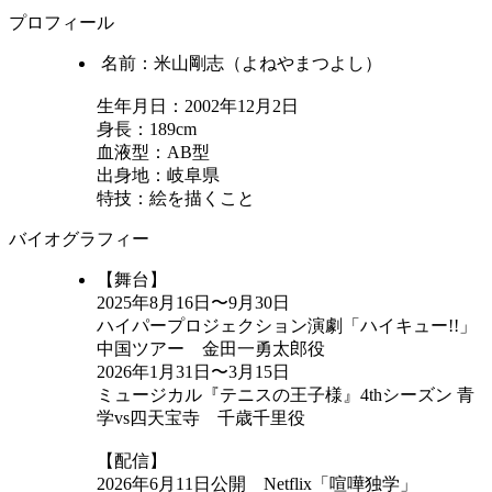
プロフィール
名前：米山剛志（よねやまつよし）
生年月日：2002年12月2日
身長：189cm
血液型：AB型
出身地：岐阜県
特技：絵を描くこと
バイオグラフィー
【舞台】
2025年8月16日〜9月30日
ハイパープロジェクション演劇「ハイキュー!!」
中国ツアー 金田一勇太郎役
2026年1月31日〜3月15日
ミュージカル『テニスの王子様』4thシーズン 青
学vs四天宝寺 千歳千里役
【配信】
2026年6月11日公開 Netflix「喧嘩独学」