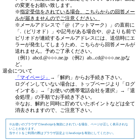
の変更をお願い致します。
※
指定受信をされている場合、こちらからの回答メー
ルが届きませんのでご注意ください。
※メールアドレスで「@（アットマーク）」の直前に
「.（ピリオド）」や記号がある場合や、@よりも前で
ピリオドが連続するメールアドレスには、送信時にエ
ラーが発生してしまうため、こちらから回答メールが
送れません。予めご了承ください。
（例1）abcd.@○○○.ne.jp （例2）ab...cd@○○○.ne.jpな
ど。
退会について
「マイページ」
→「解約」からお手続き下さい。
ログインしていない場合は、トップページより「ログ
インする」→「お使いの携帯電話会社を選択」→「退
会処理」の手順でお手続き下さい。
※なお、解約と同時に貯めていたポイントなどは全て
消去されますので、ご注意下さい。
※お使いのブラウザでJavaScriptを無効にされている場合、ページが正しく表示されな
いことがあります。
当サイトをご利用の際はブラウザ設定よりJavaScriptを有効にしてください。