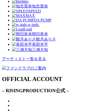
hiro
知念里奈
SPEED
MAX
DA PUMP
w-inds.
Lead
朝日奈央
観月ありさ
長田光平
三浦大知
アーティスト一覧を見る
OFFICIAL ACCOUNT
– RISINGPRODUCTION公式 –