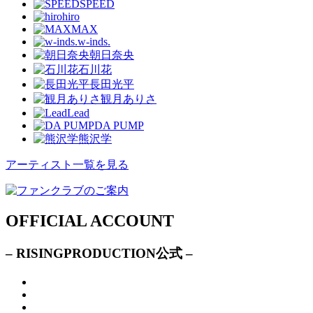
SPEED
hiro
MAX
w-inds.
朝日奈央
石川花
長田光平
観月ありさ
Lead
DA PUMP
熊沢学
アーティスト一覧を見る
OFFICIAL ACCOUNT
– RISINGPRODUCTION公式 –