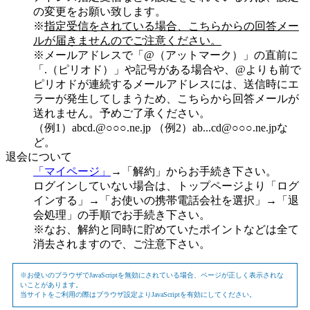
の変更をお願い致します。
※
指定受信をされている場合、こちらからの回答メー
ルが届きませんのでご注意ください。
※メールアドレスで「@（アットマーク）」の直前に
「.（ピリオド）」や記号がある場合や、@よりも前で
ピリオドが連続するメールアドレスには、送信時にエ
ラーが発生してしまうため、こちらから回答メールが
送れません。予めご了承ください。
（例1）abcd.@○○○.ne.jp （例2）ab...cd@○○○.ne.jpな
ど。
退会について
「マイページ」
→「解約」からお手続き下さい。
ログインしていない場合は、トップページより「ログ
インする」→「お使いの携帯電話会社を選択」→「退
会処理」の手順でお手続き下さい。
※なお、解約と同時に貯めていたポイントなどは全て
消去されますので、ご注意下さい。
※お使いのブラウザでJavaScriptを無効にされている場合、ページが正しく表示されな
いことがあります。
当サイトをご利用の際はブラウザ設定よりJavaScriptを有効にしてください。