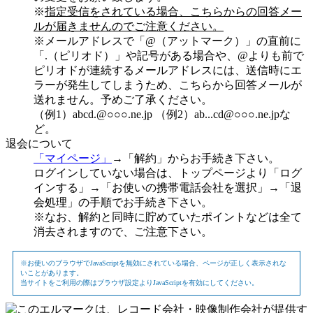
※
指定受信をされている場合、こちらからの回答メー
ルが届きませんのでご注意ください。
※メールアドレスで「@（アットマーク）」の直前に
「.（ピリオド）」や記号がある場合や、@よりも前で
ピリオドが連続するメールアドレスには、送信時にエ
ラーが発生してしまうため、こちらから回答メールが
送れません。予めご了承ください。
（例1）abcd.@○○○.ne.jp （例2）ab...cd@○○○.ne.jpな
ど。
退会について
「マイページ」
→「解約」からお手続き下さい。
ログインしていない場合は、トップページより「ログ
インする」→「お使いの携帯電話会社を選択」→「退
会処理」の手順でお手続き下さい。
※なお、解約と同時に貯めていたポイントなどは全て
消去されますので、ご注意下さい。
※お使いのブラウザでJavaScriptを無効にされている場合、ページが正しく表示されな
いことがあります。
当サイトをご利用の際はブラウザ設定よりJavaScriptを有効にしてください。