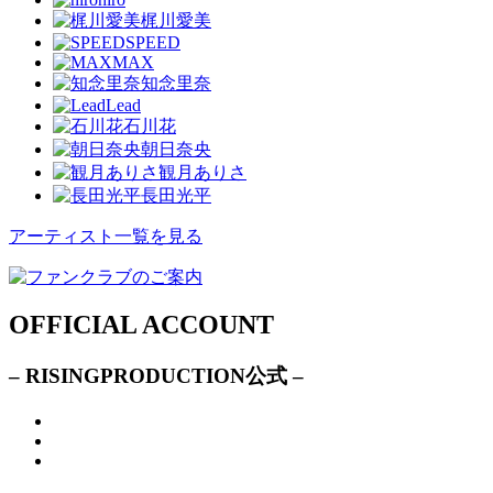
梶川愛美
SPEED
MAX
知念里奈
Lead
石川花
朝日奈央
観月ありさ
長田光平
アーティスト一覧を見る
OFFICIAL ACCOUNT
– RISINGPRODUCTION公式 –