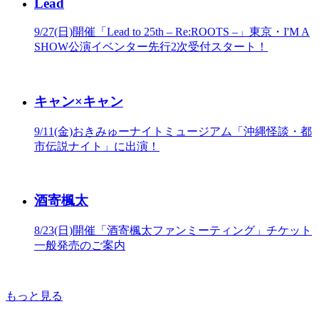
Lead
9/27(日)開催「Lead to 25th – Re:ROOTS –」東京・I'M A
SHOW公演イベンター先行2次受付スタート！
キャン×キャン
9/11(金)おきみゅーナイトミュージアム「沖縄怪談・都
市伝説ナイト」に出演！
酒寄楓太
8/23(日)開催「酒寄楓太ファンミーティング」チケット
一般発売のご案内
もっと見る