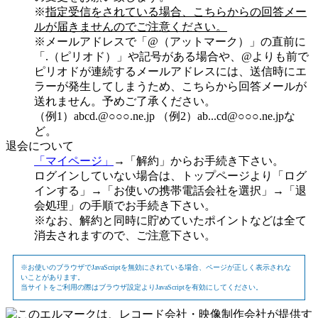
※
指定受信をされている場合、こちらからの回答メー
ルが届きませんのでご注意ください。
※メールアドレスで「@（アットマーク）」の直前に
「.（ピリオド）」や記号がある場合や、@よりも前で
ピリオドが連続するメールアドレスには、送信時にエ
ラーが発生してしまうため、こちらから回答メールが
送れません。予めご了承ください。
（例1）abcd.@○○○.ne.jp （例2）ab...cd@○○○.ne.jpな
ど。
退会について
「マイページ」
→「解約」からお手続き下さい。
ログインしていない場合は、トップページより「ログ
インする」→「お使いの携帯電話会社を選択」→「退
会処理」の手順でお手続き下さい。
※なお、解約と同時に貯めていたポイントなどは全て
消去されますので、ご注意下さい。
※お使いのブラウザでJavaScriptを無効にされている場合、ページが正しく表示されな
いことがあります。
当サイトをご利用の際はブラウザ設定よりJavaScriptを有効にしてください。