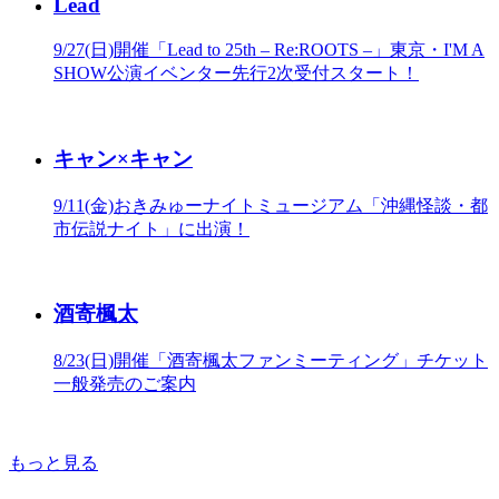
Lead
9/27(日)開催「Lead to 25th – Re:ROOTS –」東京・I'M A
SHOW公演イベンター先行2次受付スタート！
キャン×キャン
9/11(金)おきみゅーナイトミュージアム「沖縄怪談・都
市伝説ナイト」に出演！
酒寄楓太
8/23(日)開催「酒寄楓太ファンミーティング」チケット
一般発売のご案内
もっと見る