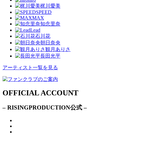
梶川愛美
SPEED
MAX
知念里奈
Lead
石川花
朝日奈央
観月ありさ
長田光平
アーティスト一覧を見る
OFFICIAL ACCOUNT
– RISINGPRODUCTION公式 –