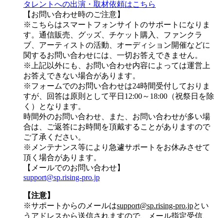
タレントへの出演・取材依頼はこちら
【お問い合わせ時のご注意】
※こちらはスマートフォンサイトのサポートになりま
す。通信販売、グッズ、チケット購入、ファンクラ
ブ、アーティストの活動、オーディション開催などに
関するお問い合わせには、一切お答えできません。
※上記以外にも、お問い合わせ内容によっては運営上
お答えできない場合があります。
※フォームでのお問い合わせは24時間受付しておりま
すが、
回答は原則として平日12:00～18:00（祝祭日を除
く）
となります。
時間外のお問い合わせ、また、お問い合わせが多い場
合は、ご返答にお時間を頂戴することがありますので
ご了承ください。
※メンテナンス等により急遽サポートをお休みさせて
頂く場合があります。
【メールでのお問い合わせ】
support@sp.rising-pro.jp
【注意】
※サポートからのメールは
support@sp.rising-pro.jp
とい
うアドレスから送信されますので、メール指定受信、