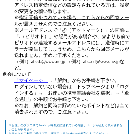
アドレス指定受信などの設定をされている方は、設定
の変更をお願い致します。
※
指定受信をされている場合、こちらからの回答メー
ルが届きませんのでご注意ください。
※メールアドレスで「@（アットマーク）」の直前に
「.（ピリオド）」や記号がある場合や、@よりも前で
ピリオドが連続するメールアドレスには、送信時にエ
ラーが発生してしまうため、こちらから回答メールが
送れません。予めご了承ください。
（例1）abcd.@○○○.ne.jp （例2）ab...cd@○○○.ne.jpな
ど。
退会について
「マイページ」
→「解約」からお手続き下さい。
ログインしていない場合は、トップページより「ログ
インする」→「お使いの携帯電話会社を選択」→「退
会処理」の手順でお手続き下さい。
※なお、解約と同時に貯めていたポイントなどは全て
消去されますので、ご注意下さい。
※お使いのブラウザでJavaScriptを無効にされている場合、ページが正しく表示されな
いことがあります。
当サイトをご利用の際はブラウザ設定よりJavaScriptを有効にしてください。