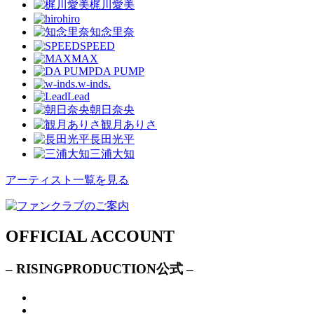
梶川愛美
hiro
知念里奈
SPEED
MAX
DA PUMP
w-inds.
Lead
朝日奈央
観月ありさ
長田光平
三浦大知
アーティスト一覧を見る
OFFICIAL ACCOUNT
– RISINGPRODUCTION公式 –