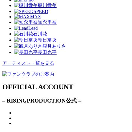
梶川愛美
SPEED
MAX
知念里奈
Lead
石川花
朝日奈央
観月ありさ
長田光平
アーティスト一覧を見る
OFFICIAL ACCOUNT
– RISINGPRODUCTION公式 –