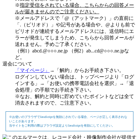
※
指定受信をされている場合、こちらからの回答メー
ルが届きませんのでご注意ください。
※メールアドレスで「@（アットマーク）」の直前に
「.（ピリオド）」や記号がある場合や、@よりも前で
ピリオドが連続するメールアドレスには、送信時にエ
ラーが発生してしまうため、こちらから回答メールが
送れません。予めご了承ください。
（例1）abcd.@○○○.ne.jp （例2）ab...cd@○○○.ne.jpな
ど。
退会について
「マイページ」
→「解約」からお手続き下さい。
ログインしていない場合は、トップページより「ログ
インする」→「お使いの携帯電話会社を選択」→「退
会処理」の手順でお手続き下さい。
※なお、解約と同時に貯めていたポイントなどは全て
消去されますので、ご注意下さい。
※お使いのブラウザでJavaScriptを無効にされている場合、ページが正しく表示されな
いことがあります。
当サイトをご利用の際はブラウザ設定よりJavaScriptを有効にしてください。