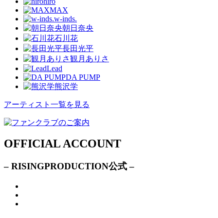
hiro
MAX
w-inds.
朝日奈央
石川花
長田光平
観月ありさ
Lead
DA PUMP
熊沢学
アーティスト一覧を見る
OFFICIAL ACCOUNT
– RISINGPRODUCTION公式 –