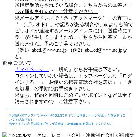
※
指定受信をされている場合、こちらからの回答メー
ルが届きませんのでご注意ください。
※メールアドレスで「@（アットマーク）」の直前に
「.（ピリオド）」や記号がある場合や、@よりも前で
ピリオドが連続するメールアドレスには、送信時にエ
ラーが発生してしまうため、こちらから回答メールが
送れません。予めご了承ください。
（例1）abcd.@○○○.ne.jp （例2）ab...cd@○○○.ne.jpな
ど。
退会について
「マイページ」
→「解約」からお手続き下さい。
ログインしていない場合は、トップページより「ログ
インする」→「お使いの携帯電話会社を選択」→「退
会処理」の手順でお手続き下さい。
※なお、解約と同時に貯めていたポイントなどは全て
消去されますので、ご注意下さい。
※お使いのブラウザでJavaScriptを無効にされている場合、ページが正しく表示されな
いことがあります。
当サイトをご利用の際はブラウザ設定よりJavaScriptを有効にしてください。