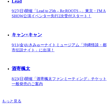
Lead
9/27(日)開催「Lead to 25th – Re:ROOTS –」東京・I'M A
SHOW公演イベンター先行2次受付スタート！
キャン×キャン
9/11(金)おきみゅーナイトミュージアム「沖縄怪談・都
市伝説ナイト」に出演！
酒寄楓太
8/23(日)開催「酒寄楓太ファンミーティング」チケット
一般発売のご案内
もっと見る