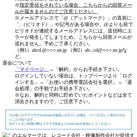
※
指定受信をされている場合、こちらからの回答メー
ルが届きませんのでご注意ください。
※メールアドレスで「@（アットマーク）」の直前に
「.（ピリオド）」や記号がある場合や、@よりも前で
ピリオドが連続するメールアドレスには、送信時にエ
ラーが発生してしまうため、こちらから回答メールが
送れません。予めご了承ください。
（例1）abcd.@○○○.ne.jp （例2）ab...cd@○○○.ne.jpな
ど。
退会について
「マイページ」
→「解約」からお手続き下さい。
ログインしていない場合は、トップページより「ログ
インする」→「お使いの携帯電話会社を選択」→「退
会処理」の手順でお手続き下さい。
※なお、解約と同時に貯めていたポイントなどは全て
消去されますので、ご注意下さい。
※お使いのブラウザでJavaScriptを無効にされている場合、ページが正しく表示されな
いことがあります。
当サイトをご利用の際はブラウザ設定よりJavaScriptを有効にしてください。