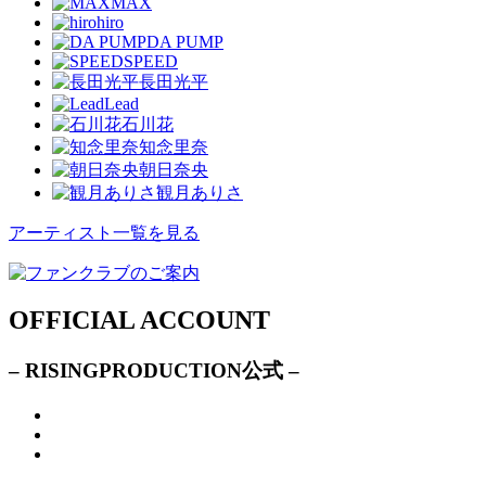
MAX
hiro
DA PUMP
SPEED
長田光平
Lead
石川花
知念里奈
朝日奈央
観月ありさ
アーティスト一覧を見る
OFFICIAL ACCOUNT
– RISINGPRODUCTION公式 –