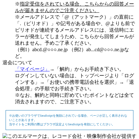
※
指定受信をされている場合、こちらからの回答メー
ルが届きませんのでご注意ください。
※メールアドレスで「@（アットマーク）」の直前に
「.（ピリオド）」や記号がある場合や、@よりも前で
ピリオドが連続するメールアドレスには、送信時にエ
ラーが発生してしまうため、こちらから回答メールが
送れません。予めご了承ください。
（例1）abcd.@○○○.ne.jp （例2）ab...cd@○○○.ne.jpな
ど。
退会について
「マイページ」
→「解約」からお手続き下さい。
ログインしていない場合は、トップページより「ログ
インする」→「お使いの携帯電話会社を選択」→「退
会処理」の手順でお手続き下さい。
※なお、解約と同時に貯めていたポイントなどは全て
消去されますので、ご注意下さい。
※お使いのブラウザでJavaScriptを無効にされている場合、ページが正しく表示されな
いことがあります。
当サイトをご利用の際はブラウザ設定よりJavaScriptを有効にしてください。