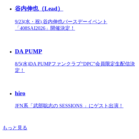
谷内伸也（Lead）
9/23(水・祝) 谷内伸也バースデーイベント
「408SAI2026」開催決定！
DA PUMP
8/5(水)DA PUMPファンクラブ“DPC”会員限定生配信決
定！
hiro
JFN系「武部聡志の SESSIONS 」にゲスト出演！
もっと見る