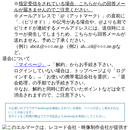
※
指定受信をされている場合、こちらからの回答メー
ルが届きませんのでご注意ください。
※メールアドレスで「@（アットマーク）」の直前に
「.（ピリオド）」や記号がある場合や、@よりも前で
ピリオドが連続するメールアドレスには、送信時にエ
ラーが発生してしまうため、こちらから回答メールが
送れません。予めご了承ください。
（例1）abcd.@○○○.ne.jp （例2）ab...cd@○○○.ne.jpな
ど。
退会について
「マイページ」
→「解約」からお手続き下さい。
ログインしていない場合は、トップページより「ログ
インする」→「お使いの携帯電話会社を選択」→「退
会処理」の手順でお手続き下さい。
※なお、解約と同時に貯めていたポイントなどは全て
消去されますので、ご注意下さい。
※お使いのブラウザでJavaScriptを無効にされている場合、ページが正しく表示されな
いことがあります。
当サイトをご利用の際はブラウザ設定よりJavaScriptを有効にしてください。