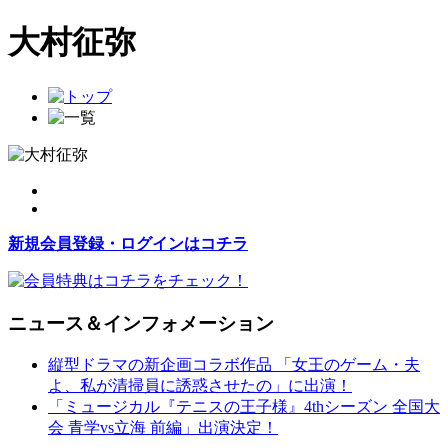
大村征弥
新規会員登録・ログインはコチラ
ニュース＆インフォメーション
縦型ドラマの新企画コラボ作品 「女王のゲーム・夫
よ、私が清掃員に誘惑させたの」に出演！
「ミュージカル『テニスの王子様』4thシーズン 全国大
会 青学vs立海 前編」出演決定！