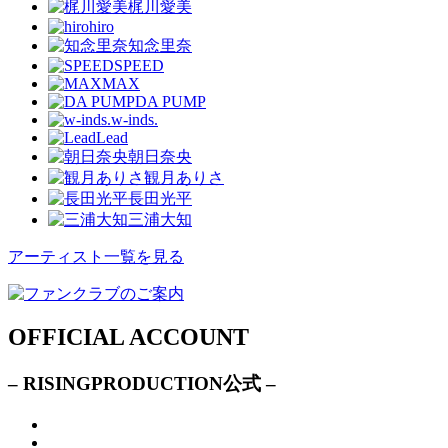
梶川愛美
hiro
知念里奈
SPEED
MAX
DA PUMP
w-inds.
Lead
朝日奈央
観月ありさ
長田光平
三浦大知
アーティスト一覧を見る
OFFICIAL ACCOUNT
– RISINGPRODUCTION公式 –