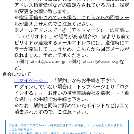
アドレス指定受信などの設定をされている方は、設定
の変更をお願い致します。
※
指定受信をされている場合、こちらからの回答メー
ルが届きませんのでご注意ください。
※メールアドレスで「@（アットマーク）」の直前に
「.（ピリオド）」や記号がある場合や、@よりも前で
ピリオドが連続するメールアドレスには、送信時にエ
ラーが発生してしまうため、こちらから回答メールが
送れません。予めご了承ください。
（例1）abcd.@○○○.ne.jp （例2）ab...cd@○○○.ne.jpな
ど。
退会について
「マイページ」
→「解約」からお手続き下さい。
ログインしていない場合は、トップページより「ログ
インする」→「お使いの携帯電話会社を選択」→「退
会処理」の手順でお手続き下さい。
※なお、解約と同時に貯めていたポイントなどは全て
消去されますので、ご注意下さい。
※お使いのブラウザでJavaScriptを無効にされている場合、ページが正しく表示されな
いことがあります。
当サイトをご利用の際はブラウザ設定よりJavaScriptを有効にしてください。