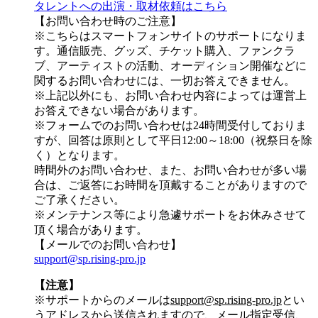
タレントへの出演・取材依頼はこちら
【お問い合わせ時のご注意】
※こちらはスマートフォンサイトのサポートになりま
す。通信販売、グッズ、チケット購入、ファンクラ
ブ、アーティストの活動、オーディション開催などに
関するお問い合わせには、一切お答えできません。
※上記以外にも、お問い合わせ内容によっては運営上
お答えできない場合があります。
※フォームでのお問い合わせは24時間受付しておりま
すが、
回答は原則として平日12:00～18:00（祝祭日を除
く）
となります。
時間外のお問い合わせ、また、お問い合わせが多い場
合は、ご返答にお時間を頂戴することがありますので
ご了承ください。
※メンテナンス等により急遽サポートをお休みさせて
頂く場合があります。
【メールでのお問い合わせ】
support@sp.rising-pro.jp
【注意】
※サポートからのメールは
support@sp.rising-pro.jp
とい
うアドレスから送信されますので、メール指定受信、