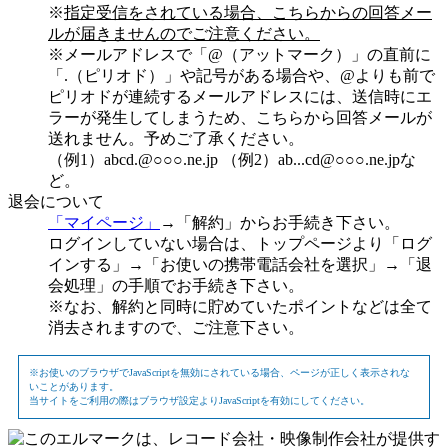
※
指定受信をされている場合、こちらからの回答メー
ルが届きませんのでご注意ください。
※メールアドレスで「@（アットマーク）」の直前に
「.（ピリオド）」や記号がある場合や、@よりも前で
ピリオドが連続するメールアドレスには、送信時にエ
ラーが発生してしまうため、こちらから回答メールが
送れません。予めご了承ください。
（例1）abcd.@○○○.ne.jp （例2）ab...cd@○○○.ne.jpな
ど。
退会について
「マイページ」
→「解約」からお手続き下さい。
ログインしていない場合は、トップページより「ログ
インする」→「お使いの携帯電話会社を選択」→「退
会処理」の手順でお手続き下さい。
※なお、解約と同時に貯めていたポイントなどは全て
消去されますので、ご注意下さい。
※お使いのブラウザでJavaScriptを無効にされている場合、ページが正しく表示されな
いことがあります。
当サイトをご利用の際はブラウザ設定よりJavaScriptを有効にしてください。