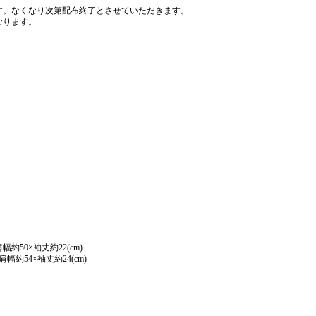
す。なくなり次第配布終了とさせていただきます。
なります。
約50×袖丈約22(cm)
幅約54×袖丈約24(cm)