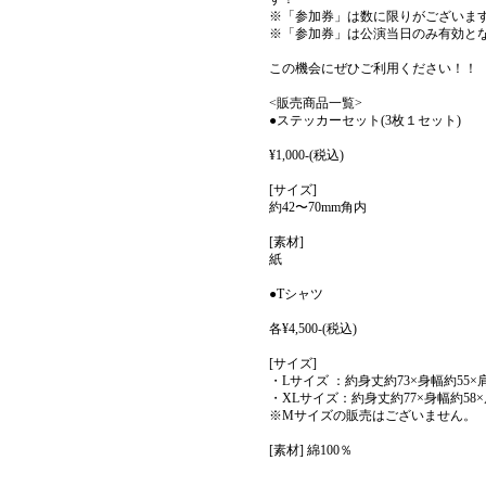
※「参加券」は数に限りがございま
※「参加券」は公演当日のみ有効と
この機会にぜひご利用ください！！
<販売商品一覧>
●
ステッカーセット(3枚１セット)
¥1,000-(税込)
[サイズ]
約42〜70mm角内
[素材]
紙
●Tシャツ
各¥4,500-(税込)
[サイズ]
・Lサイズ ：約身丈約73×身幅約55×肩幅
・XLサイズ：約身丈約77×身幅約58×肩
※Mサイズの販売はございません。
[素材] 綿100％