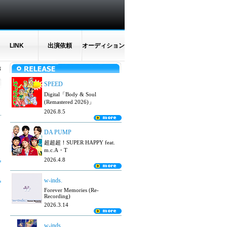
LINK
出演依頼
オーディション
N
SPEED
Digital「Body & Soul
(Remastered 2026)」
2026.8.5
DA PUMP
超超超！SUPER HAPPY feat.
m.c.A・T
2026.4.8
w-inds.
Forever Memories (Re-
Recording)
2026.3.14
w-inds.