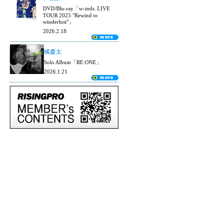
DVD/Blu-ray「w-inds. LIVE
TOUR 2025 "Rewind to
winderlust"」
2026.2.18
橘慶太
Solo Album「RE:ONE」
2026.1.21