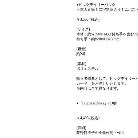
●ビッグデイリーバッグ
＜本人直筆！二字熟語入りミニポス
￥3,500-(税込)
[サイズ]
本体：約W390×H430(持ち手を含む750
持ち手：約W90×H320(mm)
[容量]
約24L
[素材]
ポリエステル
購入者特典として、ビッグデイリー
カード」をお渡しいたします。
※内容は全て異なります。
●「Bug in a Dress」CD盤
￥4,400-(税込)
[詳細]
荻野目洋子の全曲作詞・作曲