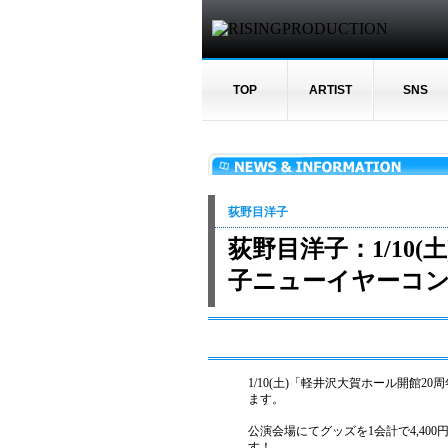
TOP
ARTIST
SNS
荻野目洋子
荻野目洋子：1/10
⼦ニューイヤーコン
1/10(土)「軽井沢⼤賀ホール開館2
ます。
公演会場にてグッズを1会計で4,40
す！