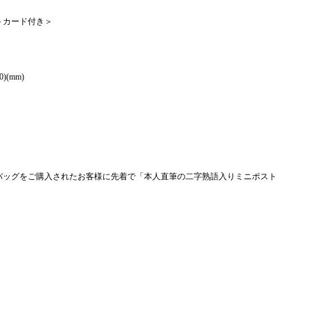
トカード付き＞
)(mm)
バッグをご購入されたお客様に先着で「本人直筆の二字熟語入りミニポスト