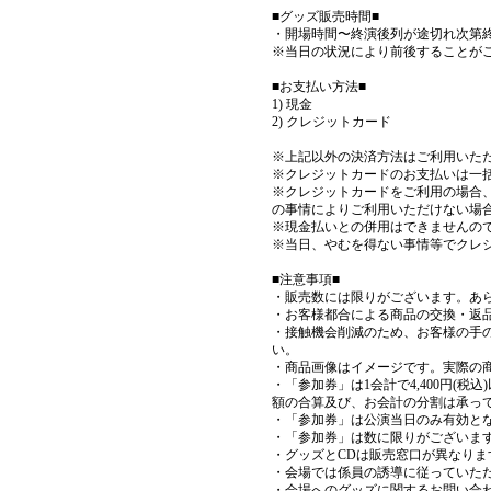
■グッズ販売時間■
・開場時間〜終演後列が途切れ次第
※当日の状況により前後することが
■お支払い方法■
1) 現金
2) クレジットカード
※上記以外の決済方法はご利用いた
※クレジットカードのお支払いは一
※クレジットカードをご利用の場合
の事情によりご利用いただけない場
※現金払いとの併用はできませんの
※当日、やむを得ない事情等でクレ
■注意事項■
・販売数には限りがございます。あ
・お客様都合による商品の交換・返
・接触機会削減のため、お客様の手
い。
・商品画像はイメージです。実際の
・「参加券」は1会計で4,400円(
額の合算及び、お会計の分割は承っ
・「参加券」は公演当日のみ有効と
・「参加券」は数に限りがございま
・グッズとCDは販売窓口が異なり
・会場では係員の誘導に従っていた
・会場へのグッズに関するお問い合