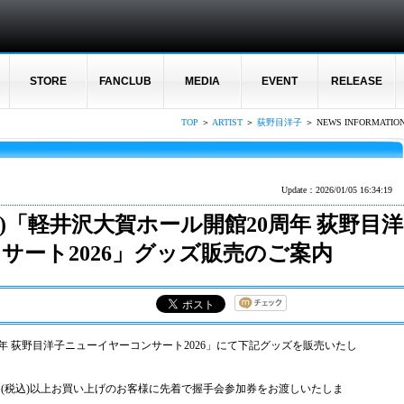
STORE
FANCLUB
MEDIA
EVENT
RELEASE
TOP
＞
ARTIST
＞
荻野目洋子
＞ NEWS INFORMATIO
Update：2026/01/05 16:34:19
(土)「軽井沢⼤賀ホール開館20周年 荻野⽬洋
サート2026」グッズ販売のご案内
0周年 荻野⽬洋⼦ニューイヤーコンサート2026」にて下記グッズを販売いたし
0円(税込)以上お買い上げのお客様に先着で握手会参加券をお渡しいたしま