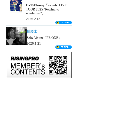
DVD/Blu-ray「w-inds. LIVE
TOUR 2025 "Rewind to
winderlust"」
2026.2.18
橘慶太
Solo Album「RE:ONE」
2026.1.21