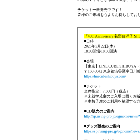
チケット一般発売中です！
皆様のご来場を心よりお待ちしてお
『40th Anniversary 荻野目洋子 SPE
■日時
2025年5月22日(木)
18:00開場/18:30開演
■会場
【東京】LINE CUBE SHIBU
〒150-0042 東京都渋谷区宇田川町
https://linecubeshibuya.com/
■チケット
全席指定：7,500円（税込）
※未就学児童のご⼊場は固くお
※⾞椅⼦席のご利⽤を希望する
■CD販売のご案内
http://sp.rising-pro.jp/oginome/ne
■グッズ販売のご案内
https://sp.rising-pro.jp/oginome/n