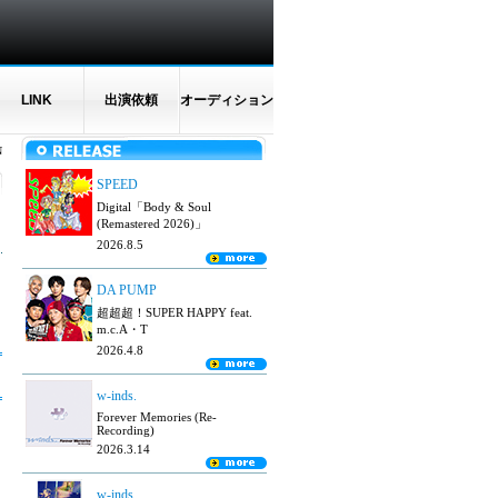
LINK
出演依頼
オーディション
N
SPEED
Digital「Body & Soul
(Remastered 2026)」
2026.8.5
DA PUMP
超超超！SUPER HAPPY feat.
m.c.A・T
2026.4.8
w-inds.
Forever Memories (Re-
Recording)
2026.3.14
w-inds.