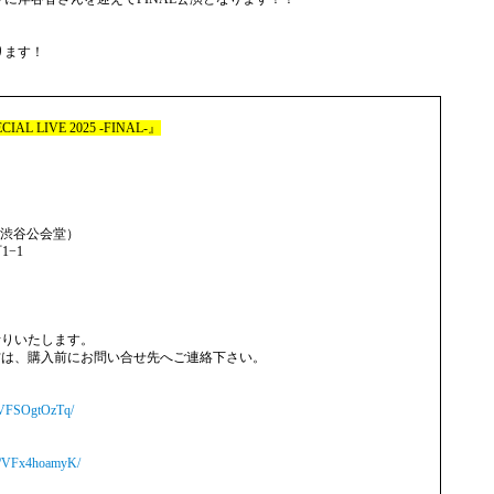
ります！
CIAL LIVE 2025 -FINAL-』
YA（渋⾕公会堂）
1−1
断りいたします。
⽅は、購⼊前にお問い合せ先へご連絡下さい。
ws/VFSOgtOzTq/
ews/VFx4hoamyK/