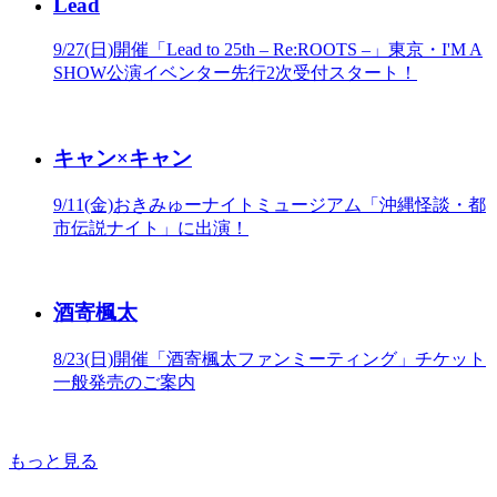
Lead
9/27(日)開催「Lead to 25th – Re:ROOTS –」東京・I'M A
SHOW公演イベンター先行2次受付スタート！
キャン×キャン
9/11(金)おきみゅーナイトミュージアム「沖縄怪談・都
市伝説ナイト」に出演！
酒寄楓太
8/23(日)開催「酒寄楓太ファンミーティング」チケット
一般発売のご案内
もっと見る