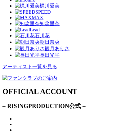
梶川愛美
SPEED
MAX
知念里奈
Lead
石川花
朝日奈央
観月ありさ
長田光平
アーティスト一覧を見る
OFFICIAL ACCOUNT
– RISINGPRODUCTION公式 –