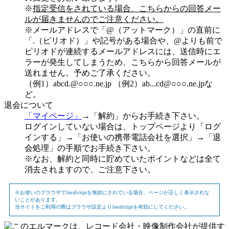
※
指定受信をされている場合、こちらからの回答メー
ルが届きませんのでご注意ください。
※メールアドレスで「@（アットマーク）」の直前に
「.（ピリオド）」や記号がある場合や、@よりも前で
ピリオドが連続するメールアドレスには、送信時にエ
ラーが発生してしまうため、こちらから回答メールが
送れません。予めご了承ください。
（例1）abcd.@○○○.ne.jp （例2）ab...cd@○○○.ne.jpな
ど。
退会について
「マイページ」
→「解約」からお手続き下さい。
ログインしていない場合は、トップページより「ログ
インする」→「お使いの携帯電話会社を選択」→「退
会処理」の手順でお手続き下さい。
※なお、解約と同時に貯めていたポイントなどは全て
消去されますので、ご注意下さい。
※お使いのブラウザでJavaScriptを無効にされている場合、ページが正しく表示されな
いことがあります。
当サイトをご利用の際はブラウザ設定よりJavaScriptを有効にしてください。