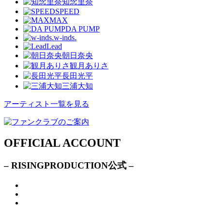
知念里奈
SPEED
MAX
DA PUMP
w-inds.
Lead
朝日奈央
観月ありさ
長田光平
三浦大知
アーティスト一覧を見る
OFFICIAL ACCOUNT
– RISINGPRODUCTION公式 –