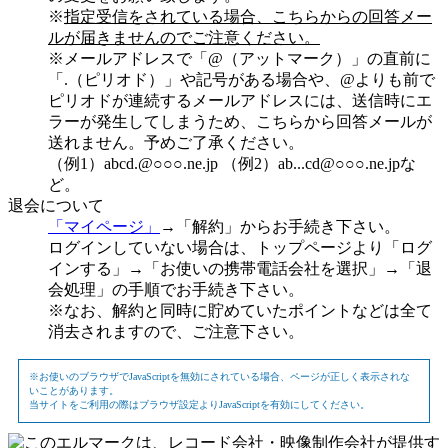
※
指定受信をされている場合、こちらからの回答メー
ルが届きませんのでご注意ください。
※メールアドレスで「@（アットマーク）」の直前に
「.（ピリオド）」や記号がある場合や、@よりも前で
ピリオドが連続するメールアドレスには、送信時にエ
ラーが発生してしまうため、こちらから回答メールが
送れません。予めご了承ください。
（例1）abcd.@○○○.ne.jp （例2）ab...cd@○○○.ne.jpな
ど。
退会について
「マイページ」
→「解約」からお手続き下さい。
ログインしていない場合は、トップページより「ログ
インする」→「お使いの携帯電話会社を選択」→「退
会処理」の手順でお手続き下さい。
※なお、解約と同時に貯めていたポイントなどは全て
消去されますので、ご注意下さい。
※お使いのブラウザでJavaScriptを無効にされている場合、ページが正しく表示されな
いことがあります。
当サイトをご利用の際はブラウザ設定よりJavaScriptを有効にしてください。