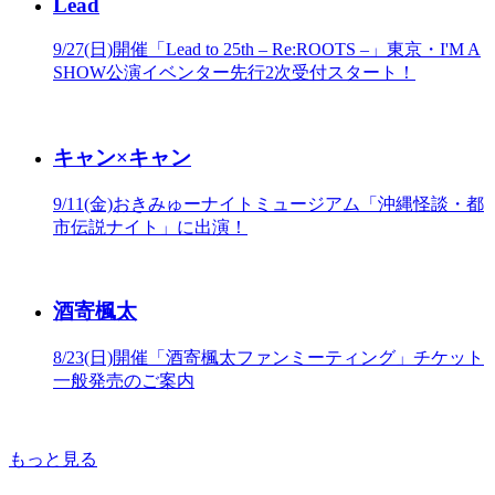
Lead
9/27(日)開催「Lead to 25th – Re:ROOTS –」東京・I'M A
SHOW公演イベンター先行2次受付スタート！
キャン×キャン
9/11(金)おきみゅーナイトミュージアム「沖縄怪談・都
市伝説ナイト」に出演！
酒寄楓太
8/23(日)開催「酒寄楓太ファンミーティング」チケット
一般発売のご案内
もっと見る