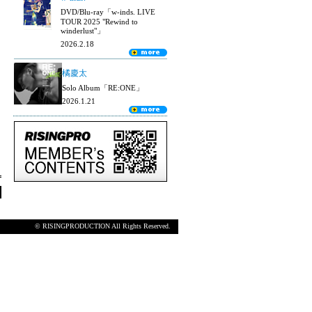
DVD/Blu-ray「w-inds. LIVE
TOUR 2025 "Rewind to
winderlust"」
2026.2.18
橘慶太
Solo Album「RE:ONE」
2026.1.21
© RISINGPRODUCTION All Rights Reserved.