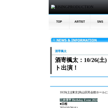
TOP
ARTIST
SNS
酒寄楓太
酒寄楓太：10/26(土)
ト出演！
10/26(土)[東京]烏山区民会館ホールに
三井淳平 Birthday Event 2024
■日程
2024/10/26(土)