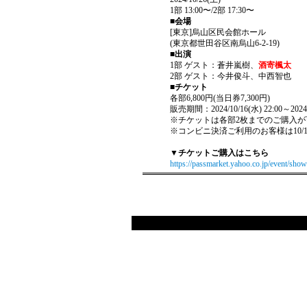
1部 13:00〜/2部 17:30〜
■会場
[東京]烏山区民会館ホール
(東京都世田谷区南烏山6-2-19)
■出演
1部 ゲスト：蒼井嵐樹、
酒寄楓太
2部 ゲスト：今井俊斗、中西智也
■チケット
各部6,800円(当日券7,300円)
販売期間：2024/10/16(水) 22:00～2024/1
※チケットは各部2枚までのご購入が
※コンビニ決済ご利用のお客様は10/19
▼チケットご購入はこちら
https://passmarket.yahoo.co.jp/event/sho