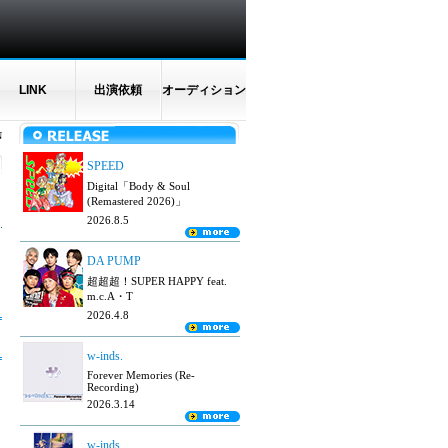
LINK
出演依頼
オーディション
N
SPEED
Digital「Body & Soul
(Remastered 2026)」
2026.8.5
DA PUMP
超超超！SUPER HAPPY feat.
m.c.A・T
2026.4.8
w-inds.
Forever Memories (Re-
Recording)
2026.3.14
w-inds.