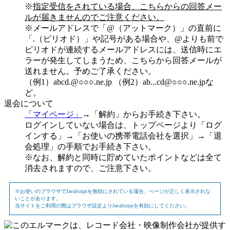
※
指定受信をされている場合、こちらからの回答メー
ルが届きませんのでご注意ください。
※メールアドレスで「@（アットマーク）」の直前に
「.（ピリオド）」や記号がある場合や、@よりも前で
ピリオドが連続するメールアドレスには、送信時にエ
ラーが発生してしまうため、こちらから回答メールが
送れません。予めご了承ください。
（例1）abcd.@○○○.ne.jp （例2）ab...cd@○○○.ne.jpな
ど。
退会について
「マイページ」
→「解約」からお手続き下さい。
ログインしていない場合は、トップページより「ログ
インする」→「お使いの携帯電話会社を選択」→「退
会処理」の手順でお手続き下さい。
※なお、解約と同時に貯めていたポイントなどは全て
消去されますので、ご注意下さい。
※お使いのブラウザでJavaScriptを無効にされている場合、ページが正しく表示されな
いことがあります。
当サイトをご利用の際はブラウザ設定よりJavaScriptを有効にしてください。