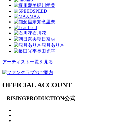
梶川愛美
SPEED
MAX
知念里奈
Lead
石川花
朝日奈央
観月ありさ
長田光平
アーティスト一覧を見る
OFFICIAL ACCOUNT
– RISINGPRODUCTION公式 –