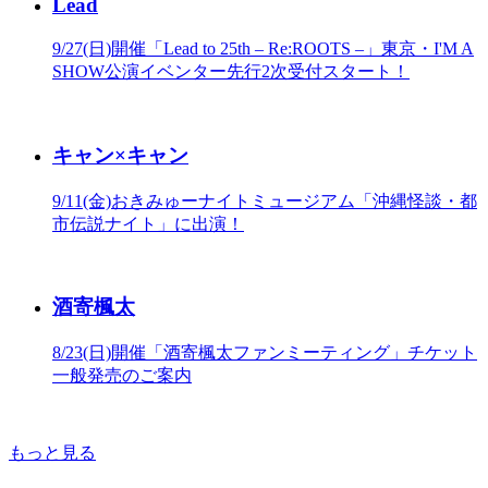
Lead
9/27(日)開催「Lead to 25th – Re:ROOTS –」東京・I'M A
SHOW公演イベンター先行2次受付スタート！
キャン×キャン
9/11(金)おきみゅーナイトミュージアム「沖縄怪談・都
市伝説ナイト」に出演！
酒寄楓太
8/23(日)開催「酒寄楓太ファンミーティング」チケット
一般発売のご案内
もっと見る