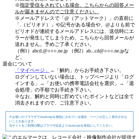
※
指定受信をされている場合、こちらからの回答メー
ルが届きませんのでご注意ください。
※メールアドレスで「@（アットマーク）」の直前に
「.（ピリオド）」や記号がある場合や、@よりも前で
ピリオドが連続するメールアドレスには、送信時にエ
ラーが発生してしまうため、こちらから回答メールが
送れません。予めご了承ください。
（例1）abcd.@○○○.ne.jp （例2）ab...cd@○○○.ne.jpな
ど。
退会について
「マイページ」
→「解約」からお手続き下さい。
ログインしていない場合は、トップページより「ログ
インする」→「お使いの携帯電話会社を選択」→「退
会処理」の手順でお手続き下さい。
※なお、解約と同時に貯めていたポイントなどは全て
消去されますので、ご注意下さい。
※お使いのブラウザでJavaScriptを無効にされている場合、ページが正しく表示されな
いことがあります。
当サイトをご利用の際はブラウザ設定よりJavaScriptを有効にしてください。