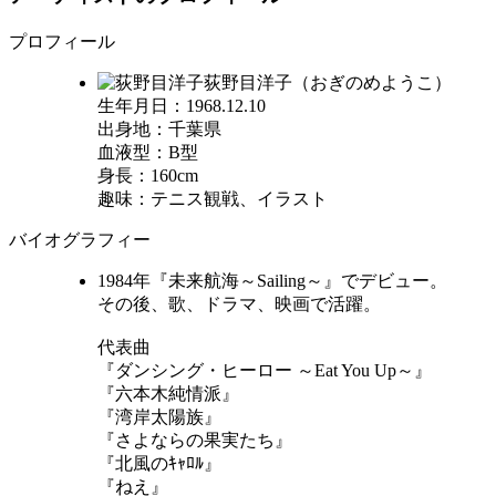
プロフィール
荻野目洋子（おぎのめようこ）
生年月日：1968.12.10
出身地：千葉県
血液型：B型
身長：160cm
趣味：テニス観戦、イラスト
バイオグラフィー
1984年『未来航海～Sailing～』でデビュー。
その後、歌、ドラマ、映画で活躍。
代表曲
『ダンシング・ヒーロー ～Eat You Up～』
『六本木純情派』
『湾岸太陽族』
『さよならの果実たち』
『北風のｷｬﾛﾙ』
『ねえ』