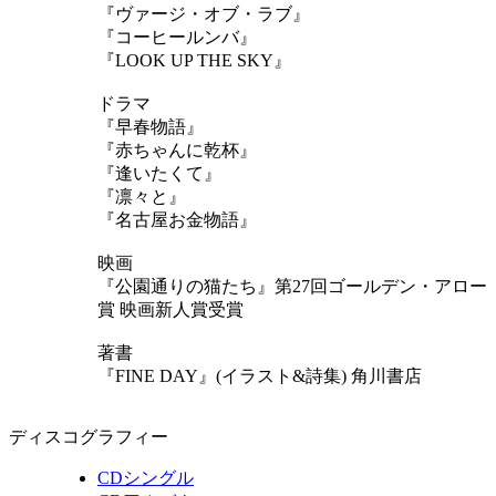
『ヴァージ・オブ・ラブ』
『コーヒールンバ』
『LOOK UP THE SKY』
ドラマ
『早春物語』
『赤ちゃんに乾杯』
『逢いたくて』
『凛々と』
『名古屋お金物語』
映画
『公園通りの猫たち』第27回ゴールデン・アロー
賞 映画新人賞受賞
著書
『FINE DAY』(イラスト&詩集) 角川書店
ディスコグラフィー
CDシングル