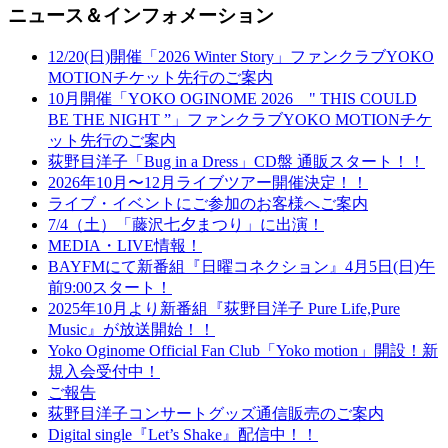
ニュース＆インフォメーション
12/20(日)開催「2026 Winter Story」ファンクラブYOKO
MOTIONチケット先行のご案内
10月開催「YOKO OGINOME 2026 " THIS COULD
BE THE NIGHT ”」ファンクラブYOKO MOTIONチケ
ット先行のご案内
荻野目洋子「Bug in a Dress」CD盤 通販スタート！！
2026年10月〜12月ライブツアー開催決定！！
ライブ・イベントにご参加のお客様へご案内
7/4（土）「藤沢七夕まつり」に出演！
MEDIA・LIVE情報！
BAYFMにて新番組『日曜コネクション』4月5日(日)午
前9:00スタート！
2025年10月より新番組『荻野目洋子 Pure Life,Pure
Music』が放送開始！！
Yoko Oginome Official Fan Club「Yoko motion」開設！新
規入会受付中！
ご報告
荻野目洋子コンサートグッズ通信販売のご案内
Digital single『Let’s Shake』配信中！！