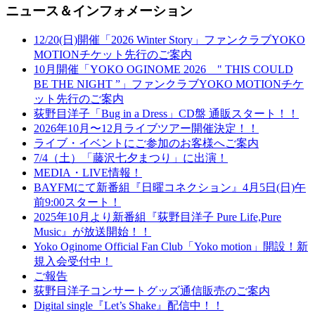
ニュース＆インフォメーション
12/20(日)開催「2026 Winter Story」ファンクラブYOKO
MOTIONチケット先行のご案内
10月開催「YOKO OGINOME 2026 " THIS COULD
BE THE NIGHT ”」ファンクラブYOKO MOTIONチケ
ット先行のご案内
荻野目洋子「Bug in a Dress」CD盤 通販スタート！！
2026年10月〜12月ライブツアー開催決定！！
ライブ・イベントにご参加のお客様へご案内
7/4（土）「藤沢七夕まつり」に出演！
MEDIA・LIVE情報！
BAYFMにて新番組『日曜コネクション』4月5日(日)午
前9:00スタート！
2025年10月より新番組『荻野目洋子 Pure Life,Pure
Music』が放送開始！！
Yoko Oginome Official Fan Club「Yoko motion」開設！新
規入会受付中！
ご報告
荻野目洋子コンサートグッズ通信販売のご案内
Digital single『Let’s Shake』配信中！！