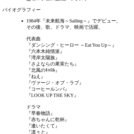
バイオグラフィー
1984年『未来航海～Sailing～』でデビュー。
その後、歌、ドラマ、映画で活躍。
代表曲
『ダンシング・ヒーロー ～Eat You Up～』
『六本木純情派』
『湾岸太陽族』
『さよならの果実たち』
『北風のｷｬﾛﾙ』
『ねえ』
『ヴァージ・オブ・ラブ』
『コーヒールンバ』
『LOOK UP THE SKY』
ドラマ
『早春物語』
『赤ちゃんに乾杯』
『逢いたくて』
『凛々と』