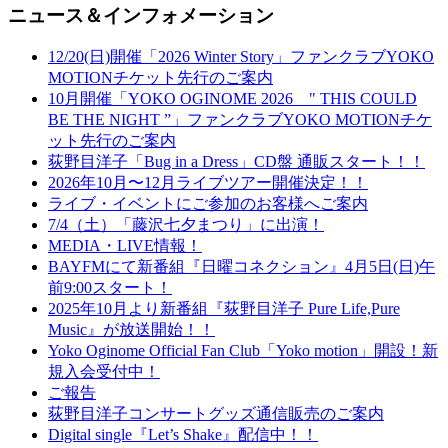
ニュース＆インフォメーション
12/20(日)開催「2026 Winter Story」ファンクラブYOKO
MOTIONチケット先行のご案内
10月開催「YOKO OGINOME 2026 " THIS COULD
BE THE NIGHT ”」ファンクラブYOKO MOTIONチケ
ット先行のご案内
荻野目洋子「Bug in a Dress」CD盤 通販スタート！！
2026年10月〜12月ライブツアー開催決定！！
ライブ・イベントにご参加のお客様へご案内
7/4（土）「藤沢七夕まつり」に出演！
MEDIA・LIVE情報！
BAYFMにて新番組『日曜コネクション』4月5日(日)午
前9:00スタート！
2025年10月より新番組『荻野目洋子 Pure Life,Pure
Music』が放送開始！！
Yoko Oginome Official Fan Club「Yoko motion」開設！新
規入会受付中！
ご報告
荻野目洋子コンサートグッズ通信販売のご案内
Digital single『Let’s Shake』配信中！！