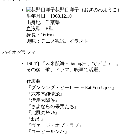
荻野目洋子（おぎのめようこ）
生年月日：1968.12.10
出身地：千葉県
血液型：B型
身長：160cm
趣味：テニス観戦、イラスト
バイオグラフィー
1984年『未来航海～Sailing～』でデビュー。
その後、歌、ドラマ、映画で活躍。
代表曲
『ダンシング・ヒーロー ～Eat You Up～』
『六本木純情派』
『湾岸太陽族』
『さよならの果実たち』
『北風のｷｬﾛﾙ』
『ねえ』
『ヴァージ・オブ・ラブ』
『コーヒールンバ』