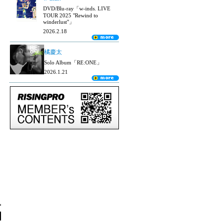
DVD/Blu-ray「w-inds. LIVE
TOUR 2025 "Rewind to
winderlust"」
2026.2.18
橘慶太
Solo Album「RE:ONE」
2026.1.21