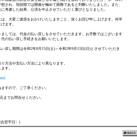
予想され、現段階では開催が極めて困難であると判断いたしました。また、
先に考慮した結果、公演を中止させていただく運びとなりました。
には、大変ご迷惑をおかけいたしますこと、深くお詫び申し上げます。何卒
上げます。
きましては、代金の払い戻しをさせていただきます。お手数ではございます
ト代の払い戻し手続きをお願いいたします。
戻し期間は令和2年8月15日(土)～令和2年9月13日(日)とさせていただき
取り方法や支払い方法により異なります。
します。
html
ねますので、ご了承ください。
入元までお問合せください。
場合翌平日〉)