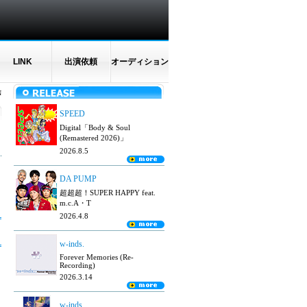
LINK
出演依頼
オーディション
N
SPEED
Digital「Body & Soul
(Remastered 2026)」
2026.8.5
DA PUMP
超超超！SUPER HAPPY feat.
m.c.A・T
2026.4.8
w-inds.
Forever Memories (Re-
Recording)
2026.3.14
w-inds.