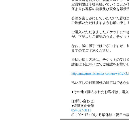
定員制限は今後も続いていくことが
何よりお客様の健康及び安全を最優
公演を楽しみにしていただいた皆様
ご理解いただけますようお願い申し
ご購入いただきましたチケットにつ
が、下記よりご確認のうえ、チケッ
なお、誠に勝手ではございますが、払い
ますのでご了承ください。
※払い戻し方法は、チケットの受け
詳細は下記URLにてご確認をお願い
http://mezamashiclassics.com/news/1273.
払い戻し受付期間外の対応はできか
●その他で購入されたお客様は、購
[お問い合わせ]
●焼津文化会館
054-627-3111
(9：00〜17：00／月曜休館〈祝日の