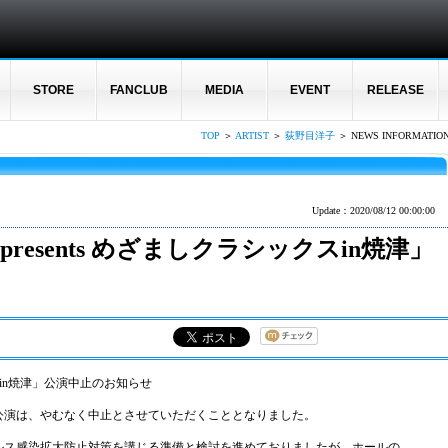
STORE
FANCLUB
MEDIA
EVENT
RELEASE
TOP
＞
ARTIST
＞
荻野目洋子
＞ NEWS INFORMATIO
Update：2020/08/12 00:00:00
presents めざましクラシックスin焼津」
ックスin焼津」公演中止のお知らせ
公演は、やむなく中止とさせていただくこととなりました。
ルス感染拡大防止対策を講じる準備と検討を進めておりましたが、ホールの