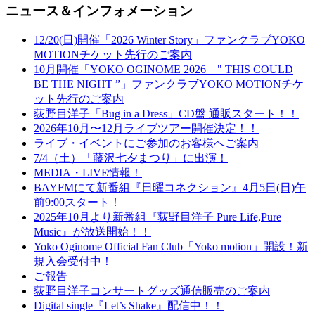
ニュース＆インフォメーション
12/20(日)開催「2026 Winter Story」ファンクラブYOKO
MOTIONチケット先行のご案内
10月開催「YOKO OGINOME 2026 " THIS COULD
BE THE NIGHT ”」ファンクラブYOKO MOTIONチケ
ット先行のご案内
荻野目洋子「Bug in a Dress」CD盤 通販スタート！！
2026年10月〜12月ライブツアー開催決定！！
ライブ・イベントにご参加のお客様へご案内
7/4（土）「藤沢七夕まつり」に出演！
MEDIA・LIVE情報！
BAYFMにて新番組『日曜コネクション』4月5日(日)午
前9:00スタート！
2025年10月より新番組『荻野目洋子 Pure Life,Pure
Music』が放送開始！！
Yoko Oginome Official Fan Club「Yoko motion」開設！新
規入会受付中！
ご報告
荻野目洋子コンサートグッズ通信販売のご案内
Digital single『Let’s Shake』配信中！！