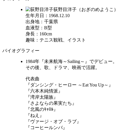
荻野目洋子（おぎのめようこ）
生年月日：1968.12.10
出身地：千葉県
血液型：B型
身長：160cm
趣味：テニス観戦、イラスト
バイオグラフィー
1984年『未来航海～Sailing～』でデビュー。
その後、歌、ドラマ、映画で活躍。
代表曲
『ダンシング・ヒーロー ～Eat You Up～』
『六本木純情派』
『湾岸太陽族』
『さよならの果実たち』
『北風のｷｬﾛﾙ』
『ねえ』
『ヴァージ・オブ・ラブ』
『コーヒールンバ』