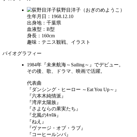
荻野目洋子（おぎのめようこ）
生年月日：1968.12.10
出身地：千葉県
血液型：B型
身長：160cm
趣味：テニス観戦、イラスト
バイオグラフィー
1984年『未来航海～Sailing～』でデビュー。
その後、歌、ドラマ、映画で活躍。
代表曲
『ダンシング・ヒーロー ～Eat You Up～』
『六本木純情派』
『湾岸太陽族』
『さよならの果実たち』
『北風のｷｬﾛﾙ』
『ねえ』
『ヴァージ・オブ・ラブ』
『コーヒールンバ』