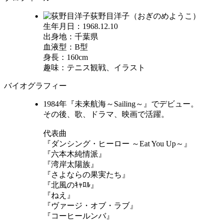
荻野目洋子（おぎのめようこ）
生年月日：1968.12.10
出身地：千葉県
血液型：B型
身長：160cm
趣味：テニス観戦、イラスト
バイオグラフィー
1984年『未来航海～Sailing～』でデビュー。
その後、歌、ドラマ、映画で活躍。
代表曲
『ダンシング・ヒーロー ～Eat You Up～』
『六本木純情派』
『湾岸太陽族』
『さよならの果実たち』
『北風のｷｬﾛﾙ』
『ねえ』
『ヴァージ・オブ・ラブ』
『コーヒールンバ』