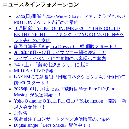
ニュース＆インフォメーション
12/20(日)開催「2026 Winter Story」ファンクラブYOKO
MOTIONチケット先行のご案内
10月開催「YOKO OGINOME 2026 " THIS COULD
BE THE NIGHT ”」ファンクラブYOKO MOTIONチケ
ット先行のご案内
荻野目洋子「Bug in a Dress」CD盤 通販スタート！！
2026年10月〜12月ライブツアー開催決定！！
ライブ・イベントにご参加のお客様へご案内
7/4（土）「藤沢七夕まつり」に出演！
MEDIA・LIVE情報！
BAYFMにて新番組『日曜コネクション』4月5日(日)午
前9:00スタート！
2025年10月より新番組『荻野目洋子 Pure Life,Pure
Music』が放送開始！！
Yoko Oginome Official Fan Club「Yoko motion」開設！新
規入会受付中！
ご報告
荻野目洋子コンサートグッズ通信販売のご案内
Digital single『Let’s Shake』配信中！！