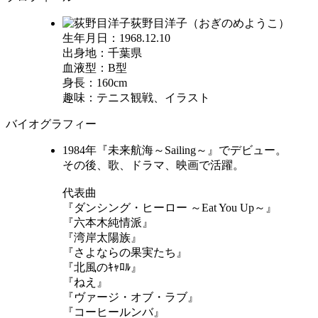
荻野目洋子（おぎのめようこ）
生年月日：1968.12.10
出身地：千葉県
血液型：B型
身長：160cm
趣味：テニス観戦、イラスト
バイオグラフィー
1984年『未来航海～Sailing～』でデビュー。
その後、歌、ドラマ、映画で活躍。
代表曲
『ダンシング・ヒーロー ～Eat You Up～』
『六本木純情派』
『湾岸太陽族』
『さよならの果実たち』
『北風のｷｬﾛﾙ』
『ねえ』
『ヴァージ・オブ・ラブ』
『コーヒールンバ』