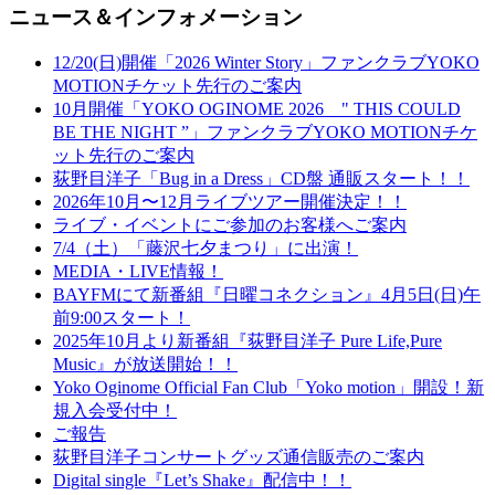
ニュース＆インフォメーション
12/20(日)開催「2026 Winter Story」ファンクラブYOKO
MOTIONチケット先行のご案内
10月開催「YOKO OGINOME 2026 " THIS COULD
BE THE NIGHT ”」ファンクラブYOKO MOTIONチケ
ット先行のご案内
荻野目洋子「Bug in a Dress」CD盤 通販スタート！！
2026年10月〜12月ライブツアー開催決定！！
ライブ・イベントにご参加のお客様へご案内
7/4（土）「藤沢七夕まつり」に出演！
MEDIA・LIVE情報！
BAYFMにて新番組『日曜コネクション』4月5日(日)午
前9:00スタート！
2025年10月より新番組『荻野目洋子 Pure Life,Pure
Music』が放送開始！！
Yoko Oginome Official Fan Club「Yoko motion」開設！新
規入会受付中！
ご報告
荻野目洋子コンサートグッズ通信販売のご案内
Digital single『Let’s Shake』配信中！！