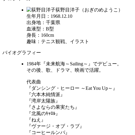
荻野目洋子（おぎのめようこ）
生年月日：1968.12.10
出身地：千葉県
血液型：B型
身長：160cm
趣味：テニス観戦、イラスト
バイオグラフィー
1984年『未来航海～Sailing～』でデビュー。
その後、歌、ドラマ、映画で活躍。
代表曲
『ダンシング・ヒーロー ～Eat You Up～』
『六本木純情派』
『湾岸太陽族』
『さよならの果実たち』
『北風のｷｬﾛﾙ』
『ねえ』
『ヴァージ・オブ・ラブ』
『コーヒールンバ』