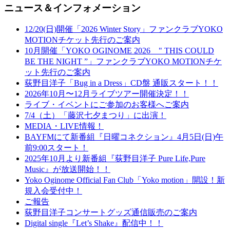
ニュース＆インフォメーション
12/20(日)開催「2026 Winter Story」ファンクラブYOKO
MOTIONチケット先行のご案内
10月開催「YOKO OGINOME 2026 " THIS COULD
BE THE NIGHT ”」ファンクラブYOKO MOTIONチケ
ット先行のご案内
荻野目洋子「Bug in a Dress」CD盤 通販スタート！！
2026年10月〜12月ライブツアー開催決定！！
ライブ・イベントにご参加のお客様へご案内
7/4（土）「藤沢七夕まつり」に出演！
MEDIA・LIVE情報！
BAYFMにて新番組『日曜コネクション』4月5日(日)午
前9:00スタート！
2025年10月より新番組『荻野目洋子 Pure Life,Pure
Music』が放送開始！！
Yoko Oginome Official Fan Club「Yoko motion」開設！新
規入会受付中！
ご報告
荻野目洋子コンサートグッズ通信販売のご案内
Digital single『Let’s Shake』配信中！！