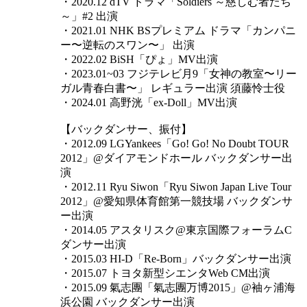
・2020.12 dTV ドラマ「Soldiers ～慈しむ者たち
～」#2 出演
・2021.01 NHK BSプレミアム ドラマ「カンパニ
ー〜逆転のスワン〜」 出演
・2022.02 BiSH「ぴょ」MV出演
・2023.01~03 フジテレビ月9「女神の教室〜リー
ガル青春白書〜」 レギュラー出演 須藤怜士役
・2024.01 高野洸「ex-Doll」MV出演
【バックダンサー、振付】
・2012.09 LGYankees「Go! Go! No Doubt TOUR
2012」@ダイアモンドホール バックダンサー出
演
・2012.11 Ryu Siwon「Ryu Siwon Japan Live Tour
2012」@愛知県体育館第一競技場 バックダンサ
ー出演
・2014.05 アスタリスク@東京国際フォーラムC
ダンサー出演
・2015.03 HI-D「Re-Born」バックダンサー出演
・2015.07 トヨタ新型シエンタWeb CM出演
・2015.09 氣志團「氣志團万博2015」@袖ヶ浦海
浜公園 バックダンサー出演