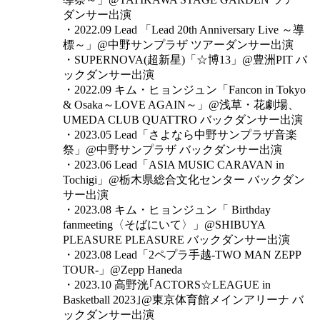
ダンサー出演
・2022.09 Lead 「Lead 20th Anniversary Live ～導
標～」@中野サンプラザ ツアーダンサー出演
・SUPERNOVA(超新星)「☆博13」@豊洲PIT バ
ックダンサー出演
・2022.09 キム・ヒョンジュン「Fancon in Tokyo
& Osaka～LOVE AGAIN～」@浅草・花劇場、
UMEDA CLUB QUATTRO バックダンサー出演
・2023.05 Lead「さよなら中野サンプラザ音楽
祭」@中野サンプラザ バックダンサー出演
・2023.06 Lead「ASIA MUSIC CARAVAN in
Tochigi」@栃木県総合文化センター バックダン
サー出演
・2023.08 キム・ヒョンジュン「 Birthday
fanmeeting〈そばにいて〉」@SHIBUYA
PLEASURE PLEASURE バックダンサー出演
・2023.08 Lead「2ペプラ手越-TWO MAN ZEPP
TOUR-」@Zepp Haneda
・2023.10 高野洸｢ACTORS☆LEAGUE in
Basketball 2023｣@東京体育館メインアリーナ バ
ックダンサー出演