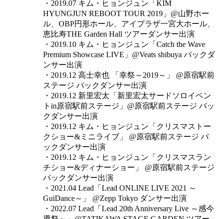
・2019.07 キム・ヒョンジュン「KIM
HYUNGJUN REBOOT TOUR 2019」@山野ホー
ル、OBP円形ホール、アイプラザ一宮大ホール、
恵比寿THE Garden Hall ツアーダンサー出演
・2019.10 キム・ヒョンジュン「Catch the Wave
Premium Showcase LIVE」@Veats shibuya バックダ
ンサー出演
・2019.12 高士幸也 「幸祭～2019～」 @原宿駅前
ステージ バックダンサー出演
・2019.12 新里宏太「新里宏太サードソロイベン
トin原宿駅前ステージ」@原宿駅前ステージ バッ
クダンサー出演
・2019.12 キム・ヒョンジュン「クリスマストー
クショー&ミニライブ」 @原宿駅前ステージ バ
ックダンサー出演
・2019.12 キム・ヒョンジュン「クリスマスラン
チショー&ディナーショー」 @原宿駅前ステージ
バックダンサー出演
・2021.04 Lead「Lead ONLINE LIVE 2021 ～
GuiDance～」 @Zepp Tokyo ダンサー出演
・2022.07 Lead「Lead 20th Anniversary Live ～感今
導祭～」@TATIKAWA STAGE GARDEN ツアー