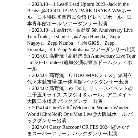
・2023.10~11 Lead｢Lead Upturn 2023~Jack in the
Beats~｣@COOL JAPAN PARK OSAKA WWホー
ル、日本特殊陶業市民会館 ビレッジホール、日
本青年館ホール ツアーダンサー出演
・2023.10~11 高野洸 ｢高野洸 5th Anniversary Live
Tour ｢mile｣~1st mile~｣@Zepp Haneda、Zepp
Nagoya、Zepp Namba、仙台GIGS、Zepp
Fukuoka、KT Zepp Yokohama ツアーダンサー出演
・2024.01 高野洸 ｢高野洸 5th Anniversary Live Tour
｢mile｣~1st mile~｣追加公演@東京ドームシティホ
ール
・2024.01 高野洸「OTOKOMAEフェス」@国立
代々木競技場 第一体育館 バックダンサー出演
・2024.02 高野洸「ex-Doll」リリースイベント@
二子玉川ライズ スタジオ＆ホール、アニメイト
大阪日本橋店 バックダンサー出演
・2024.04 ChroNoiR｢Welcome to Wonder Wander
World｣ChroNoiR One-Man Live@大阪城ホール バ
ックダンサー出演
・2024.04 Crazy Raccoon｢CR FES 2024｣@さいた
まスーパーアリーナ バックダンサー出演