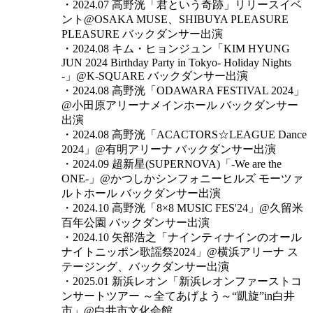
・2024.07 高野洸「君という奇跡」リリースイベ
ント@OSAKA MUSE、SHIBUYA PLEASURE
PLEASURE バックダンサー出演
・2024.08 キム・ヒョンジュン「KIM HYUNG
JUN 2024 Birthday Party in Tokyo- Holiday Nights
-」@K-SQUARE バックダンサー出演
・2024.08 高野洸「ODAWARA FESTIVAL 2024」
@小田原アリーナメインホール バックダンサー
出演
・2024.08 高野洸「ACACTORS☆LEAGUE Dance
2024」@有明アリーナ バックダンサー出演
・2024.09 超新星(SUPERNOVA)「-We are the
ONE-」@かつしかシンフォニーヒルズ モーツァ
ルトホール バックダンサー出演
・2024.10 高野洸「8×8 MUSIC FES'24」@久留米
百年公園 バックダンサー出演
・2024.10 矢部浩之「ナインティナインのオール
ナイトニッポン歌謡祭2024」@横浜アリーナ ス
テージング、バックダンサー出演
・2025.01 新浜レオン「新浜レオンファーストコ
ンサートツアー ～全てあげよう～“凱旋”in白井
市」@白井市文化会館