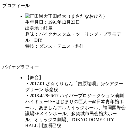
プロフィール
正田尚大（まさだなおひろ）
生年月日：1991年12月23日
出身地：岐阜
趣味：バイクカスタム・ツーリング・プラモデ
ル・DIY
特技：ダンス・テニス・料理
バイオグラフィー
【舞台】
・2017.01 ざ☆くりもん「吉原端唄」@シアター
グリーン 珍念役
・2018.4/28~6/17 ハイパープロジェクション演劇
ハイキュー!!〜はじまりの巨人〜@日本青年館ホ
ール、あましんアルカイックホール、福岡国際会
議場3Fメインホール、多賀城市民会館大ホー
ル、オリックス劇場、TOKYO DOME CITY
HALL 川渡瞬己役