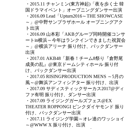
・2015.11 チャンミン(東方神起)「夜を歩く士 韓
国ドラマイベント」オープニングダンサー出演
・2016.09 Lead「Upturn2016～THE SHOWCASE
～」@中野サンプラザホール オープニングアク
ト出演
・2016.09 山本彩「AKBグループ同時開催コンサ
ートin横浜～今年はランクインできました祝賀会
～」@横浜アリーナ 振り付け、バックダンサー
出演
・2017.01 AKB48「新春！チーム8祭り『倉野尾
成美の乱』@東京ドームシティホール 振り付
け、バックダンサー出演
・2017.05 RISINGPRODUCTION MENS ～5月の
風～@舞浜アンフィシアター 振り付け、出演
・2017.09 サディスティックサーカス2017@ディ
ファ有明 振り付け、ダンサー出演
・2017.09 ライジングガールズフェス@EX
THEATER ROPPONGI ピンクダイヤモンド 振り
付け、バックダンサー出演
・2017.11 ライジング学園～オレ達のワッショイ
～@WWW X 振り付け、出演