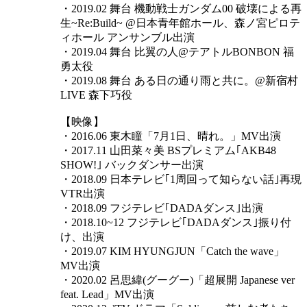
・2019.02 舞台 機動戦士ガンダム00 破壊による再
生~Re:Build~ @日本青年館ホール、森ノ宮ピロテ
ィホール アンサンブル出演
・2019.04 舞台 比翼の人@テアトルBONBON 福
勇太役
・2019.08 舞台 ある日の通り雨と共に。@新宿村
LIVE 森下巧役
【映像】
・2016.06 東木瞳「7月1日、晴れ。」MV出演
・2017.11 山田菜々美 BSプレミアム｢AKB48
SHOW!｣ バックダンサー出演
・2018.09 日本テレビ｢1周回って知らない話｣再現
VTR出演
・2018.09 フジテレビ｢DADAダンス｣出演
・2018.10~12 フジテレビ｢DADAダンス｣振り付
け、出演
・2019.07 KIM HYUNGJUN「Catch the wave」
MV出演
・2020.02 呂思緯(グーグー)「超展開 Japanese ver
feat. Lead」MV出演