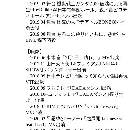
・2019.02 舞台 機動戦士ガンダム00 破壊による再
生~Re:Build~ @日本青年館ホール、森ノ宮ピロテ
ィホール アンサンブル出演
・2019.04 舞台 比翼の人@テアトルBONBON 福
勇太役
・2019.08 舞台 ある日の通り雨と共に。@新宿村
LIVE 森下巧役
【映像】
・2016.06 東木瞳「7月1日、晴れ。」MV出演
・2017.11 山田菜々美 BSプレミアム｢AKB48
SHOW!｣ バックダンサー出演
・2018.09 日本テレビ｢1周回って知らない話｣再現
VTR出演
・2018.09 フジテレビ｢DADAダンス｣出演
・2018.10~12 フジテレビ｢DADAダンス｣振り付
け、出演
・2019.07 KIM HYUNGJUN「Catch the wave」
MV出演
・2020.02 呂思緯(グーグー)「超展開 Japanese ver
feat. Lead」MV出演