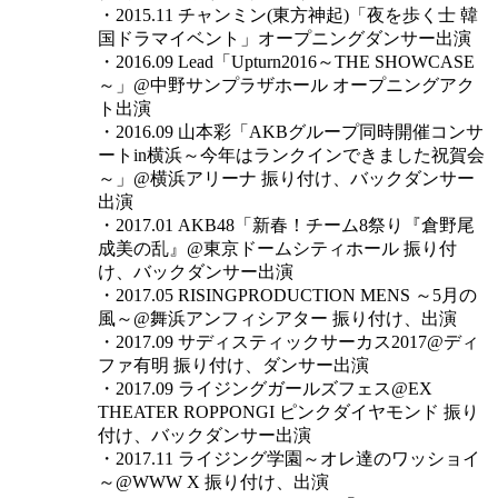
・2015.11 チャンミン(東方神起)「夜を歩く士 韓
国ドラマイベント」オープニングダンサー出演
・2016.09 Lead「Upturn2016～THE SHOWCASE
～」@中野サンプラザホール オープニングアク
ト出演
・2016.09 山本彩「AKBグループ同時開催コンサ
ートin横浜～今年はランクインできました祝賀会
～」@横浜アリーナ 振り付け、バックダンサー
出演
・2017.01 AKB48「新春！チーム8祭り『倉野尾
成美の乱』@東京ドームシティホール 振り付
け、バックダンサー出演
・2017.05 RISINGPRODUCTION MENS ～5月の
風～@舞浜アンフィシアター 振り付け、出演
・2017.09 サディスティックサーカス2017@ディ
ファ有明 振り付け、ダンサー出演
・2017.09 ライジングガールズフェス@EX
THEATER ROPPONGI ピンクダイヤモンド 振り
付け、バックダンサー出演
・2017.11 ライジング学園～オレ達のワッショイ
～@WWW X 振り付け、出演