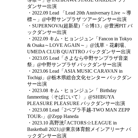
ダンサー出演
・2022.09 Lead 「Lead 20th Anniversary Live ～導
標～」@中野サンプラザ ツアーダンサー出演
・SUPERNOVA(超新星)「☆博13」@豊洲PIT バ
ックダンサー出演
・2022.09 キム・ヒョンジュン「Fancon in Tokyo
& Osaka～LOVE AGAIN～」@浅草・花劇場、
UMEDA CLUB QUATTRO バックダンサー出演
・2023.05 Lead「さよなら中野サンプラザ音楽
祭」@中野サンプラザ バックダンサー出演
・2023.06 Lead「ASIA MUSIC CARAVAN in
Tochigi」@栃木県総合文化センター バックダン
サー出演
・2023.08 キム・ヒョンジュン「 Birthday
fanmeeting〈そばにいて〉」@SHIBUYA
PLEASURE PLEASURE バックダンサー出演
・2023.08 Lead「2ペプラ手越-TWO MAN ZEPP
TOUR-」@Zepp Haneda
・2023.10 高野洸｢ACTORS☆LEAGUE in
Basketball 2023｣@東京体育館メインアリーナ バ
ックダンサー出演