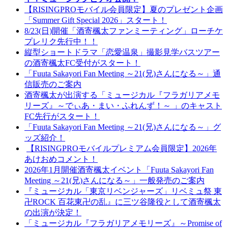
【RISINGPROモバイル会員限定】夏のプレゼント企画
「Summer Gift Special 2026」スタート！
8/23(日)開催「酒寄楓太ファンミーティング」ローチケ
プレリク先行中！！
縦型ショートドラマ「恋愛温泉」撮影見学バスツアー
の酒寄楓太FC受付がスタート！
「Fuuta Sakayori Fan Meeting ～21(兄)さんになる～」通
信販売のご案内
酒寄楓太が出演する「ミュージカル『フラガリアメモ
リーズ』～でぃあ・まい・ふれんず！～ 」のキャスト
FC先行がスタート！
「Fuuta Sakayori Fan Meeting ～21(兄)さんになる～」グ
ッズ紹介！
【RISINGPROモバイルプレミアム会員限定】2026年
あけおめコメント！
2026年1月開催酒寄楓太イベント「Fuuta Sakayori Fan
Meeting ～21(兄)さんになる～」一般発売のご案内
『ミュージカル「東京リベンジャーズ」リベミュ祭 東
卍ROCK 百花東卍の乱』に三ツ⾕隆役として酒寄楓太
の出演が決定！
「ミュージカル『フラガリアメモリーズ』～Promise of