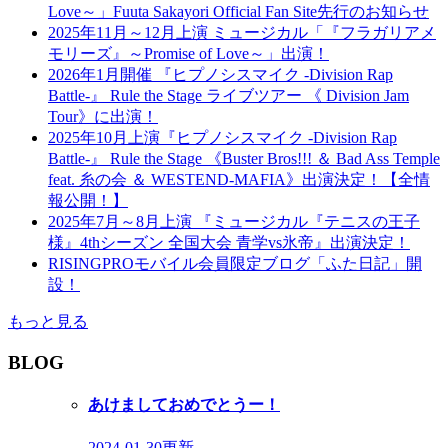
Love～」Fuuta Sakayori Official Fan Site先行のお知らせ
2025年11月～12月上演 ミュージカル「『フラガリアメ
モリーズ』～Promise of Love～」出演！
2026年1月開催 『ヒプノシスマイク -Division Rap
Battle-』 Rule the Stage ライブツアー 《 Division Jam
Tour》に出演！
2025年10月上演『ヒプノシスマイク -Division Rap
Battle-』 Rule the Stage 《Buster Bros!!! ＆ Bad Ass Temple
feat. 糸の会 ＆ WESTEND-MAFIA》出演決定！【全情
報公開！】
2025年7月～8月上演 『ミュージカル『テニスの王子
様』4thシーズン 全国大会 青学vs氷帝』出演決定！
RISINGPROモバイル会員限定ブログ「ふた日記」開
設！
もっと見る
BLOG
あけましておめでとうー！
2024-01-30更新