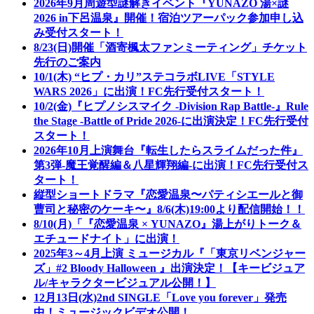
2026年9月周遊型謎解きイベント『YUNAZO 湯×謎
2026 in下呂温泉』開催！宿泊ツアーパック参加申し込
み受付スタート！
8/23(日)開催「酒寄楓太ファンミーティング」チケット
先行のご案内
10/1(木) “ヒプ・カリ”ステコラボLIVE「STYLE
WARS 2026」に出演！FC先行受付スタート！
10/2(金)『ヒプノシスマイク -Division Rap Battle-』Rule
the Stage -Battle of Pride 2026-に出演決定！FC先行受付
スタート！
2026年10月上演舞台『転生したらスライムだった件』
第3弾-魔王覚醒編＆八星輝翔編-に出演！FC先行受付ス
タート！
縦型ショートドラマ『恋愛温泉〜パティシエールと御
曹司と秘密のケーキ〜』8/6(木)19:00より配信開始！！
8/10(月)「『恋愛温泉 × YUNAZO』湯上がりトーク＆
エチュードナイト」に出演！
2025年3～4月上演 ミュージカル『「東京リベンジャー
ズ」#2 Bloody Halloween 』出演決定！【キービジュア
ル/キャラクタービジュアル公開！】
12月13日(水)2nd SINGLE「Love you forever」発売
中！ミュージックビデオ公開！