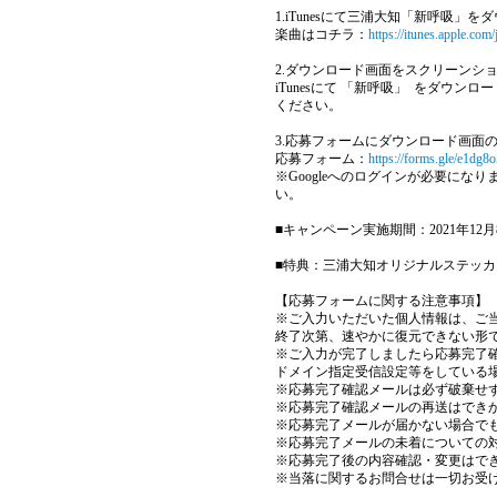
1.iTunesにて三浦大知「新呼吸」を
楽曲はコチラ：
https://itunes.apple.c
2.ダウンロード画面をスクリーンシ
iTunesにて 「新呼吸」 をダウ
ください。
3.応募フォームにダウンロード画面
応募フォーム：
https://forms.gle/e1dg
※Googleへのログインが必要に
い。
■キャンペーン実施期間：2021年12月8日(水
■特典：三浦大知オリジナルステッカ
【応募フォームに関する注意事項】
※ご入力いただいた個人情報は、ご
終了次第、速やかに復元できない形
※ご入力が完了しましたら応募完了
ドメイン指定受信設定等をしている場合は
※応募完了確認メールは必ず破棄せ
※応募完了確認メールの再送はでき
※応募完了メールが届かない場合で
※応募完了メールの未着についての
※応募完了後の内容確認・変更はで
※当落に関するお問合せは一切お受