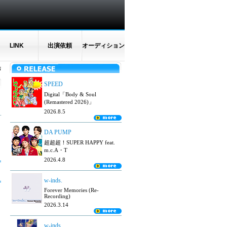
LINK
出演依頼
オーディション
N
SPEED
Digital「Body & Soul
(Remastered 2026)」
2026.8.5
DA PUMP
超超超！SUPER HAPPY feat.
m.c.A・T
2026.4.8
w-inds.
Forever Memories (Re-
Recording)
2026.3.14
w-inds.