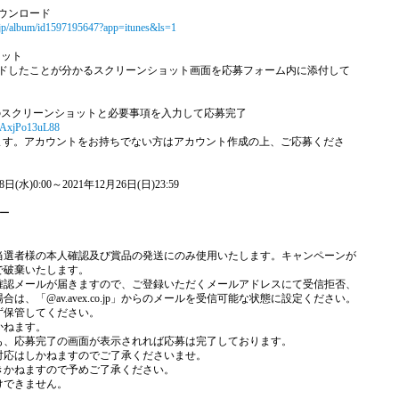
ダウンロード
om/jp/album/id1597195647?app=itunes&ls=1
ョット
ンロードしたことが分かるスクリーンショット画面を応募フォーム内に添付して
のスクリーンショットと必要事項を入力して応募完了
8oAxjPo13uL88
なります。アカウントをお持ちでない方はアカウント作成の上、ご応募くださ
)0:00～2021年12月26日(日)23:59
ー
当選者様の本人確認及び賞品の発送にのみ使用いたします。キャンペーンが
で破棄いたします。
確認メールが届きますので、ご登録いただくメールアドレスにて受信拒否、
、「@av.avex.co.jp」からのメールを受信可能な状態に設定ください。
ず保管してください。
かねます。
も、応募完了の画面が表示されれば応募は完了しております。
対応はしかねますのでご了承くださいませ。
きかねますので予めご了承ください。
けできません。