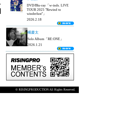
DVD/Blu-ray「w-inds. LIVE
TOUR 2025 "Rewind to
winderlust"」
2026.2.18
橘慶太
Solo Album「RE:ONE」
2026.1.21
© RISINGPRODUCTION All Rights Reserved.