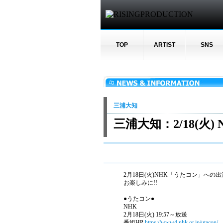
TOP
ARTIST
SNS
三浦大知
三浦大知：2/18(火
2月18日(火)NHK「うたコン」への
お楽しみに!!
●うたコン●
NHK
2月18日(火) 19:57～放送
番組HP
https://www4.nhk.or.jp/utacon/