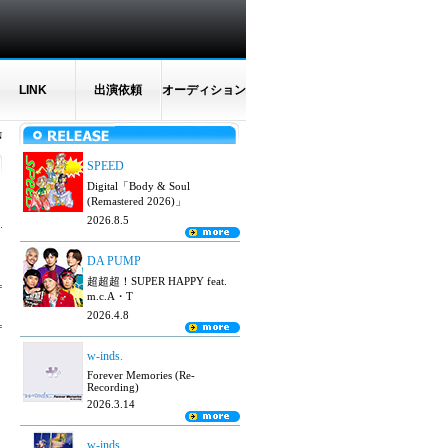
LINK
出演依頼
オーディション
N
SPEED
Digital「Body & Soul
(Remastered 2026)」
2026.8.5
DA PUMP
超超超！SUPER HAPPY feat.
m.c.A・T
2026.4.8
w-inds.
Forever Memories (Re-
Recording)
2026.3.14
w-inds.