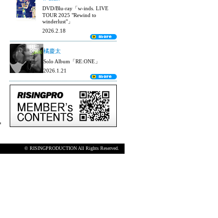
DVD/Blu-ray「w-inds. LIVE
TOUR 2025 "Rewind to
winderlust"」
2026.2.18
橘慶太
Solo Album「RE:ONE」
2026.1.21
© RISINGPRODUCTION All Rights Reserved.