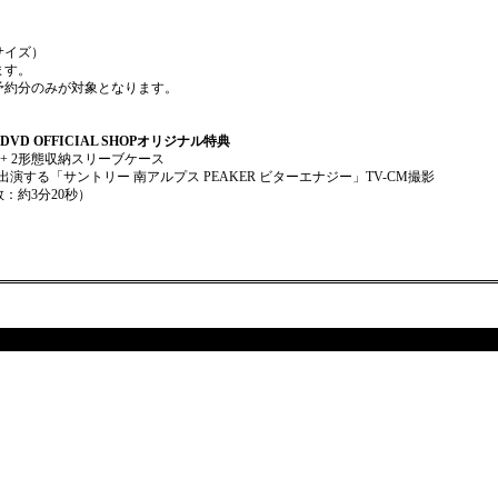
サイズ）
ます。
予約分のみが対象となります。
D・DVD OFFICIAL SHOPオリジナル特典
DVD）+ 2形態収納スリーブケース
浦大知が出演する「サントリー 南アルプス PEAKER ビターエナジー」TV-CM撮影
：約3分20秒）