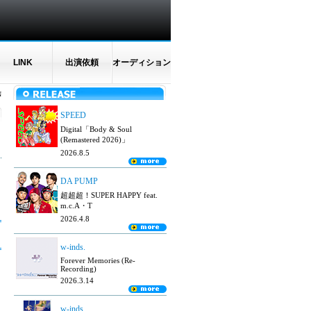
LINK
出演依頼
オーディション
N
SPEED
Digital「Body & Soul
(Remastered 2026)」
2026.8.5
DA PUMP
超超超！SUPER HAPPY feat.
m.c.A・T
2026.4.8
w-inds.
Forever Memories (Re-
Recording)
2026.3.14
w-inds.