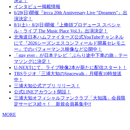
決定！
インタビュー掲載情報
6/28(日)開催『lecca 20th Anniversary Live "Dreamers"』出
演決定！
8/1(土)・8/2(日)開催『上條頌プロデュース スペシャ
ル・ライブ The Music Place Vol.3』出演決定！
北海道日本ハムファイターズ公式YouTubeチャンネル
にて『2026シーズンエスコンフィールド開幕セレモニ
ー』でのパフォーマンス映像など公開中！
「stay ever」が日本テレビ「ぶらり途中下車の旅」テー
マソングに決定！
U-NEXTにて、ライブ映像2本が新たに配信スタート！
TBSラジオ「三浦大知のSpacewalk」月曜夜10時放送
中！
三浦大知公式アプリ リリース！
公式LINEアカウント開設！
三浦大知オフィシャルファンクラブ「大知識」会員限
定サービス続々！ 新規会員募集中!!
MORE