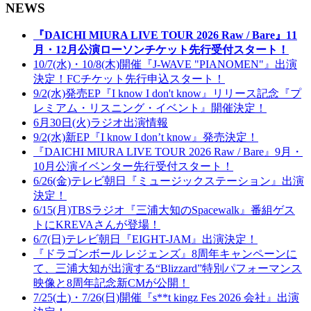
NEWS
『DAICHI MIURA LIVE TOUR 2026 Raw / Bare』11
月・12月公演ローソンチケット先行受付スタート！
10/7(水)・10/8(木)開催『J-WAVE "PIANOMEN"』出演
決定！FCチケット先行申込スタート！
9/2(水)発売EP『I know I don't know』リリース記念『プ
レミアム・リスニング・イベント』開催決定！
6月30日(火)ラジオ出演情報
9/2(水)新EP『I know I don’t know』発売決定！
『DAICHI MIURA LIVE TOUR 2026 Raw / Bare』9月・
10月公演イベンター先行受付スタート！
6/26(金)テレビ朝日『ミュージックステーション』出演
決定！
6/15(月)TBSラジオ『三浦大知のSpacewalk』番組ゲス
トにKREVAさんが登場！
6/7(日)テレビ朝日『EIGHT-JAM』出演決定！
『ドラゴンボール レジェンズ』8周年キャンペーンに
て、三浦大知が出演する“Blizzard”特別パフォーマンス
映像と8周年記念新CMが公開！
7/25(土)・7/26(日)開催『s**t kingz Fes 2026 会社』出演