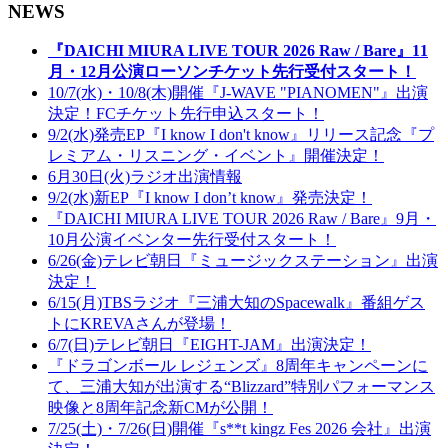
NEWS
『DAICHI MIURA LIVE TOUR 2026 Raw / Bare』11
月・12月公演ローソンチケット先行受付スタート！
10/7(水)・10/8(木)開催『J-WAVE "PIANOMEN"』出演
決定！FCチケット先行申込スタート！
9/2(水)発売EP『I know I don't know』リリース記念『プ
レミアム・リスニング・イベント』開催決定！
6月30日(火)ラジオ出演情報
9/2(水)新EP『I know I don’t know』発売決定！
『DAICHI MIURA LIVE TOUR 2026 Raw / Bare』9月・
10月公演イベンター先行受付スタート！
6/26(金)テレビ朝日『ミュージックステーション』出演
決定！
6/15(月)TBSラジオ『三浦大知のSpacewalk』番組ゲス
トにKREVAさんが登場！
6/7(日)テレビ朝日『EIGHT-JAM』出演決定！
『ドラゴンボール レジェンズ』8周年キャンペーンに
て、三浦大知が出演する“Blizzard”特別パフォーマンス
映像と8周年記念新CMが公開！
7/25(土)・7/26(日)開催『s**t kingz Fes 2026 会社』出演