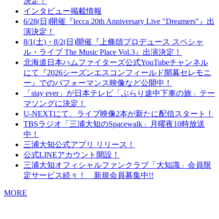
決定！
インタビュー掲載情報
6/28(日)開催『lecca 20th Anniversary Live "Dreamers"』出
演決定！
8/1(土)・8/2(日)開催『上條頌プロデュース スペシャ
ル・ライブ The Music Place Vol.3』出演決定！
北海道日本ハムファイターズ公式YouTubeチャンネル
にて『2026シーズンエスコンフィールド開幕セレモニ
ー』でのパフォーマンス映像など公開中！
「stay ever」が日本テレビ「ぶらり途中下車の旅」テー
マソングに決定！
U-NEXTにて、ライブ映像2本が新たに配信スタート！
TBSラジオ「三浦大知のSpacewalk」月曜夜10時放送
中！
三浦大知公式アプリ リリース！
公式LINEアカウント開設！
三浦大知オフィシャルファンクラブ「大知識」会員限
定サービス続々！ 新規会員募集中!!
MORE