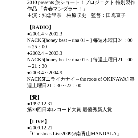
2010 presents 旅ショート！プロジェクト 特別製作
作品 「青春マンダラー！」
主演：知念里奈 柏原収史 監督：田嶌直子
【RADIO】
●2001.4～2002.3
NACK5[honey beat～rina 01～] 毎週木曜日24：00
～25：00
●2002.4～2003.3
NACK5[honey beat～rina 01～] 毎週土曜日21：00
～21：30
●2003.4～2004.9
NACK5[ニライカナイ～the roots of OKINAWA] 毎
週土曜日21：30～22：00
【賞】
●1997.12.31
第39回日本レコード大賞 最優秀新人賞
【LIVE】
●2009.12.21
「Christmas Live2009@南青山MANDALA」