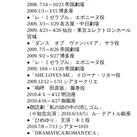
2008. 7/14～10/23 帝国劇場
2009.1/3～3/15 博多座
●「レ・ミゼラブル」 エポニーヌ役
2009. 3/3～3/29 名古屋・中日劇場
2009. 4/23～4/26 仙台・東京エレクトロンホール
宮城
●「ダンス オブ ヴァンパイア」 サラ役
2009. 7/5～8/26 帝国劇場
2009. 9/2～9/27 博多座
●「レ・ミゼラブル」 エポニーヌ役
2009. 10/6～11/20 帝国劇場
●「SHE LOVES ME」 イローナ・リター役
2009.12/12～1/31 シアタークリエ
●「嗚呼 田原坂」 藤巻役
2010.4/１～4/12 明治座
2010.4/16～4/27 御園座
●朗読劇「私の頭の中の消しゴム」
（※知念出演：2010.6/3.6/5） ル・テアトル銀座
●「ひめゆり」 主演：キミ役
2010.7/8～7/13 シアター1010
●「DRAMATICA/ROMANTICA」