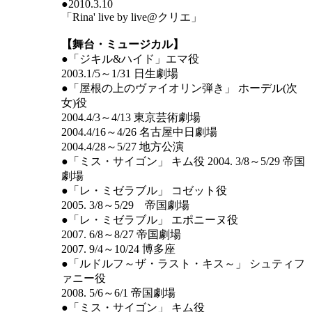
●2010.3.10
「Rina' live by live@クリエ」
【舞台・ミュージカル】
●「ジキル&ハイド」エマ役
2003.1/5～1/31 日生劇場
●「屋根の上のヴァイオリン弾き」 ホーデル(次
女)役
2004.4/3～4/13 東京芸術劇場
2004.4/16～4/26 名古屋中日劇場
2004.4/28～5/27 地方公演
●「ミス・サイゴン」 キム役 2004. 3/8～5/29 帝国
劇場
●「レ・ミゼラブル」 コゼット役
2005. 3/8～5/29 帝国劇場
●「レ・ミゼラブル」 エポニーヌ役
2007. 6/8～8/27 帝国劇場
2007. 9/4～10/24 博多座
●「ルドルフ～ザ・ラスト・キス～」 シュティフ
ァニー役
2008. 5/6～6/1 帝国劇場
●「ミス・サイゴン」 キム役