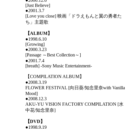
●2000.12.6
[Just Believe]
●2001.3.7
[Love you close] 映画「ドラえもんと翼の勇者た
ち」主題歌
【ALBUM】
●1998.6.10
[Growing]
●2000.3.23
[Passage ～Best Collection～]
●2001.7.4
[breath] -Sony Music Entertainment-
【COMPILATION ALBUM】
●2008.3.19
FLOWER FESTIVAL [向日葵/知念里奈with Vanilla
Mood]
●2008.12.3
AKU-YU VISION FACTORY COMPILATION [水
中花/知念里奈]
【DVD】
●1998.9.19