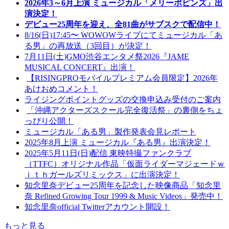
2026年3～6月上演 ミュージカル「メリーポピンズ」出
演決定！
デビュー25周年を迎え、全81曲がサブスクで配信中！
8/16(日)17:45〜 WOWOWライブにてミュージカル「あ
る男」の再放送（3回目）が決定！
7月11日(土)GMO渋谷エンタメ祭2026『JAME
MUSICAL CONCERT』出演！
【RISINGPROモバイルプレミアム会員限定】2026年
あけおめコメント！
ライジングポイントグッズの交換申込み受付のご案内
「沖縄アクターズスクール完全復活祭」の裏側をちょ
っぴり公開！
ミュージカル「ある男」製作発表会見レポート
2025年8月上演 ミュージカル『ある男』出演決定！
2025年5月11日(日)配信 東映特撮ファンクラブ
（TTFC）オリジナル作品「仮面ライダーマジェードｗ
ｉｔｈガールズリミックス」に出演決定！
知念里奈デビュー25周年を記念した映像商品「知念里
奈 Refined Growing Tour 1999 & Music Videos」発売中！
知念里奈official Twitterアカウント開設！
もっと見る