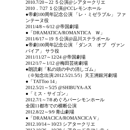
2010.7/20～22 ５公演@シアタークリエ
2010．7/27 １公演@CCレモンホール
●帝劇100周年記念公演 「レ・ミゼラブル」 ファ
ンテーヌ役
2011/4/8～6/12 @帝国劇場
●「DRAMATICA/ROMANTICA Ｗ」
2011/6/17～19 ５公演@品川ステラボール
●帝劇100周年記念公演 「ダンス オブ ヴァン
パイア」 サラ役
2011/11/27～12/24 @帝国劇場
2012/1/7～1/12 @梅田芸術劇場
●朗読劇「私の頭の中の消しゴム」
（※知念出演:2012.5/21.5/5）天王洲銀河劇場
●「TATToo 14」
2012.5/21～5/25 @SHIBUYA-AX
●「ミス・サイゴン」
2012.7/1～7/8 めぐろパーシモンホール
全国11都市での横断公演
2012.8/22～9/9 青山劇場
●「DRAMACICA/ROMANCICA V」
2012.10/14～10/23 シアタークリエ