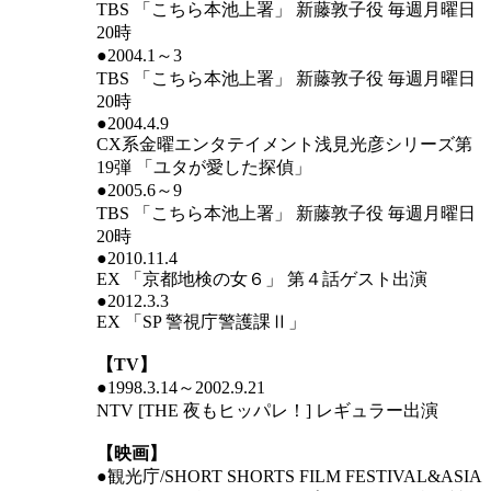
TBS 「こちら本池上署」 新藤敦子役 毎週月曜日
20時
●2004.1～3
TBS 「こちら本池上署」 新藤敦子役 毎週月曜日
20時
●2004.4.9
CX系金曜エンタテイメント浅見光彦シリーズ第
19弾 「ユタが愛した探偵」
●2005.6～9
TBS 「こちら本池上署」 新藤敦子役 毎週月曜日
20時
●2010.11.4
EX 「京都地検の女６」 第４話ゲスト出演
●2012.3.3
EX 「SP 警視庁警護課Ⅱ」
【TV】
●1998.3.14～2002.9.21
NTV [THE 夜もヒッパレ！] レギュラー出演
【映画】
●観光庁/SHORT SHORTS FILM FESTIVAL&ASIA