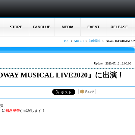
STORE
FANCLUB
MEDIA
EVENT
RELEASE
TOP
＞
ARTIST
＞
知念里奈
＞ NEWS INFORMATIO
Update：2020/07/12 12:00:00
AY MUSICAL LIVE2020』に出演！
上演。
0』に
知念里奈
が出演します！