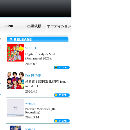
LINK
出演依頼
オーディション
N
SPEED
Digital「Body & Soul
(Remastered 2026)」
2026.8.5
DA PUMP
超超超！SUPER HAPPY feat.
m.c.A・T
2026.4.8
w-inds.
Forever Memories (Re-
Recording)
2026.3.14
w-inds.