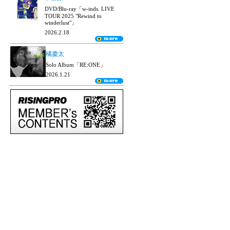
DVD/Blu-ray「w-inds. LIVE
TOUR 2025 "Rewind to
winderlust"」
2026.2.18
橘慶太
Solo Album「RE:ONE」
2026.1.21