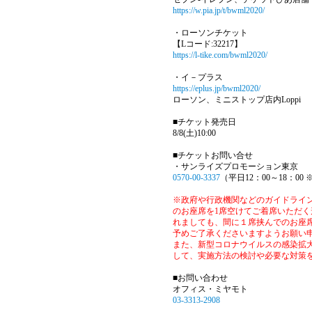
https://w.pia.jp/t/bwml2020/
・ローソンチケット
【Lコード:32217】
https://l-tike.com/bwml2020/
・イ－プラス
https://eplus.jp/bwml2020/
ローソン、ミニストップ店内Loppi
■チケット発売日
8/8(土)10:00
■チケットお問い合せ
・サンライズプロモーション東京
0570-00-3337
（平日12：00～18：00
※政府や行政機関などのガイドライ
のお座席を1席空けてご着席いただく
れましても、間に１席挟んでのお座
予めご了承くださいますようお願い
また、新型コロナウイルスの感染拡
して、実施方法の検討や必要な対策
■お問い合わせ
オフィス・ミヤモト
03-3313-2908