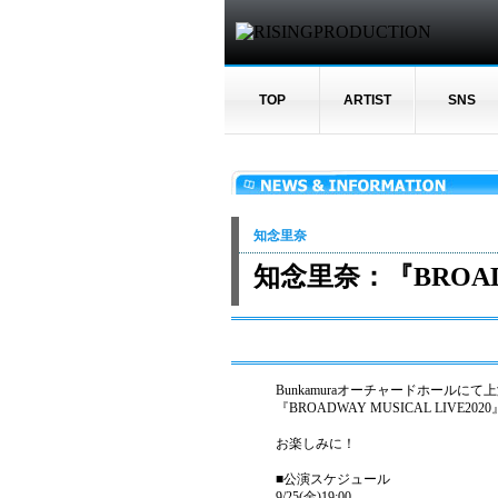
TOP
ARTIST
SNS
知念里奈
知念里奈：『BROADW
Bunkamuraオーチャードホールにて
『BROADWAY MUSICAL LIVE202
お楽しみに！
■公演スケジュール
9/25(金)19:00