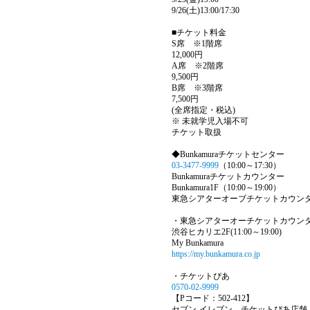
9/26(土)13:00/17:30
■チケット料金
S席 ※1階席
12,000円
A席 ※2階席
9,500円
B席 ※3階席
7,500円
(全席指定・税込)
※ 未就学児入場不可
チケット取扱
◆Bunkamuraチケットセンター
03-3477-9999
（10:00～17:30）
Bunkamuraチケットカウンター
Bunkamura1F（10:00～19:00）
東急シアターオーブチケットカウン
・東急シアターオーチケットカウン
渋谷ヒカリエ2F(11:00～19:00)
My Bunkamura
https://my.bunkamura.co.jp
・チケットぴあ
0570-02-9999
【Pコード：502-412】
セブン-イレブン、チケットぴあ店舗