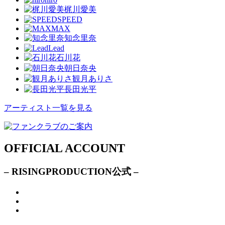
梶川愛美
SPEED
MAX
知念里奈
Lead
石川花
朝日奈央
観月ありさ
長田光平
アーティスト一覧を見る
OFFICIAL ACCOUNT
– RISINGPRODUCTION公式 –