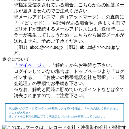
※
指定受信をされている場合、こちらからの回答メー
ルが届きませんのでご注意ください。
※メールアドレスで「@（アットマーク）」の直前に
「.（ピリオド）」や記号がある場合や、@よりも前で
ピリオドが連続するメールアドレスには、送信時にエ
ラーが発生してしまうため、こちらから回答メールが
送れません。予めご了承ください。
（例1）abcd.@○○○.ne.jp （例2）ab...cd@○○○.ne.jpな
ど。
退会について
「マイページ」
→「解約」からお手続き下さい。
ログインしていない場合は、トップページより「ログ
インする」→「お使いの携帯電話会社を選択」→「退
会処理」の手順でお手続き下さい。
※なお、解約と同時に貯めていたポイントなどは全て
消去されますので、ご注意下さい。
※お使いのブラウザでJavaScriptを無効にされている場合、ページが正しく表示されな
いことがあります。
当サイトをご利用の際はブラウザ設定よりJavaScriptを有効にしてください。