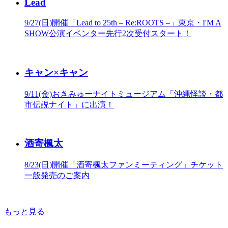
Lead
9/27(日)開催「Lead to 25th – Re:ROOTS –」東京・I'M A
SHOW公演イベンター先行2次受付スタート！
キャン×キャン
9/11(金)おきみゅーナイトミュージアム「沖縄怪談・都
市伝説ナイト」に出演！
酒寄楓太
8/23(日)開催「酒寄楓太ファンミーティング」チケット
一般発売のご案内
もっと見る