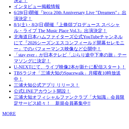
決定！
インタビュー掲載情報
6/28(日)開催『lecca 20th Anniversary Live "Dreamers"』出
演決定！
8/1(土)・8/2(日)開催『上條頌プロデュース スペシャ
ル・ライブ The Music Place Vol.3』出演決定！
北海道日本ハムファイターズ公式YouTubeチャンネル
にて『2026シーズンエスコンフィールド開幕セレモニ
ー』でのパフォーマンス映像など公開中！
「stay ever」が日本テレビ「ぶらり途中下車の旅」テー
マソングに決定！
U-NEXTにて、ライブ映像2本が新たに配信スタート！
TBSラジオ「三浦大知のSpacewalk」月曜夜10時放送
中！
三浦大知公式アプリ リリース！
公式LINEアカウント開設！
三浦大知オフィシャルファンクラブ「大知識」会員限
定サービス続々！ 新規会員募集中!!
MORE