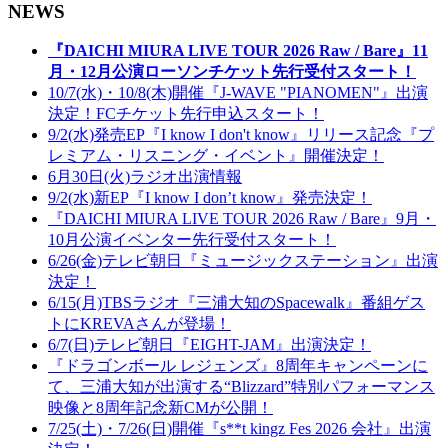
NEWS
『DAICHI MIURA LIVE TOUR 2026 Raw / Bare』11
月・12月公演ローソンチケット先行受付スタート！
10/7(水)・10/8(木)開催『J-WAVE "PIANOMEN"』出演
決定！FCチケット先行申込スタート！
9/2(水)発売EP『I know I don't know』リリース記念『プ
レミアム・リスニング・イベント』開催決定！
6月30日(火)ラジオ出演情報
9/2(水)新EP『I know I don’t know』発売決定！
『DAICHI MIURA LIVE TOUR 2026 Raw / Bare』9月・
10月公演イベンター先行受付スタート！
6/26(金)テレビ朝日『ミュージックステーション』出演
決定！
6/15(月)TBSラジオ『三浦大知のSpacewalk』番組ゲス
トにKREVAさんが登場！
6/7(日)テレビ朝日『EIGHT-JAM』出演決定！
『ドラゴンボール レジェンズ』8周年キャンペーンに
て、三浦大知が出演する“Blizzard”特別パフォーマンス
映像と8周年記念新CMが公開！
7/25(土)・7/26(日)開催『s**t kingz Fes 2026 会社』出演